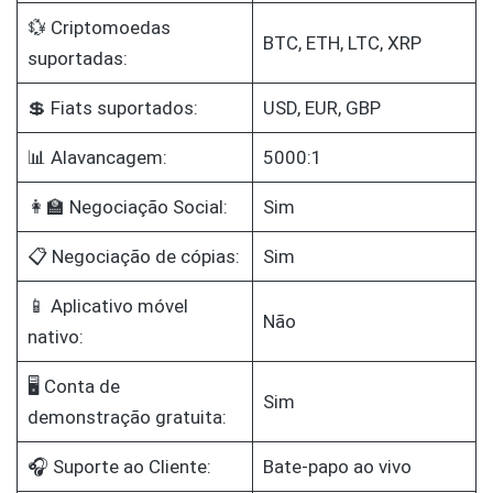
💱 Criptomoedas
BTC, ETH, LTC, XRP
suportadas:
💲 Fiats suportados:
USD, EUR, GBP
📊 Alavancagem:
5000:1
👩‍🏫 Negociação Social:
Sim
📋 Negociação de cópias:
Sim
📱 Aplicativo móvel
Não
nativo:
🖥️ Conta de
Sim
demonstração gratuita:
🎧 Suporte ao Cliente:
Bate-papo ao vivo