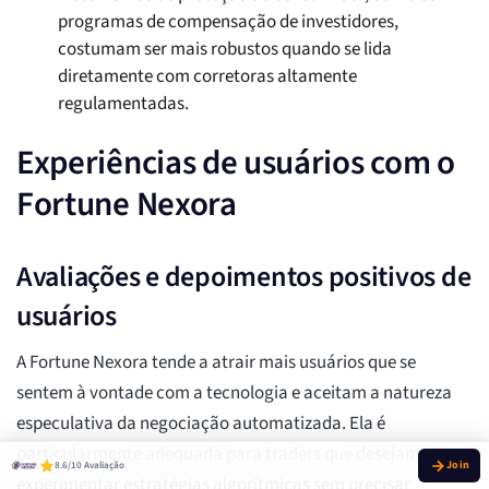
programas de compensação de investidores,
costumam ser mais robustos quando se lida
diretamente com corretoras altamente
regulamentadas.
Experiências de usuários com o
Fortune Nexora
Avaliações e depoimentos positivos de
usuários
A Fortune Nexora tende a atrair mais usuários que se
sentem à vontade com a tecnologia e aceitam a natureza
especulativa da negociação automatizada. Ela é
particularmente adequada para traders que desejam
8.6/10 Avaliação
experimentar estratégias algorítmicas sem precisar