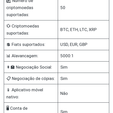
#️⃣ Número de
criptomoedas
50
suportadas:
💱 Criptomoedas
BTC, ETH, LTC, XRP
suportadas:
💲 Fiats suportados:
USD, EUR, GBP
📊 Alavancagem:
5000:1
👩‍🏫 Negociação Social:
Sim
📋 Negociação de cópias:
Sim
📱 Aplicativo móvel
Não
nativo:
🖥️ Conta de
Sim