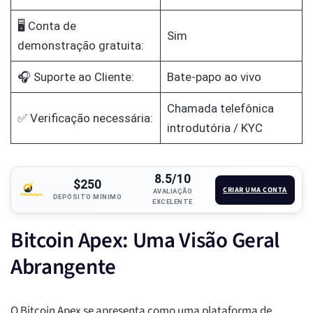
🖥️ Conta de
Sim
demonstração gratuita:
🎧 Suporte ao Cliente:
Bate-papo ao vivo
Chamada telefônica
✅ Verificação necessária:
introdutória / KYC
8.5/10
$250
CRIAR UMA CONTA
AVALIAÇÃO
DEPÓSITO MÍNIMO
EXCELENTE
Bitcoin Apex: Uma Visão Geral
Abrangente
O Bitcoin Apex se apresenta como uma plataforma de