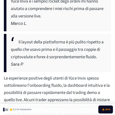
Yüce Invix e i semplici ticket degli ordini mi hanno
aiutato a comprendere i miei rischi prima di passare
alla versione live.
Marco L.
Il layout della piattaforma è più pulito rispetto a
quello che usavo prima e il passaggio tra coppie di
criptovalute e forex è sorprendentemente fluido.
Sara P.
Le esperienze positive degli utenti di Yüce Invix spesso
sottolineano l'onboarding fluido, la dashboard intuitiva e la
possibilità di passare rapidamente dal trading demo a
quello live. Alcuni trader apprezzano la possibilità di iniziare
con piccole posizioni, aumentarle gradualmente e utilizzare
8.5/10 Valutazione
i controlli del rischio integrati per gestire l'esposizione. Altri