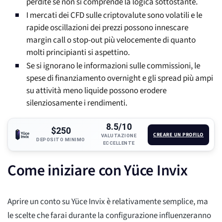
perdite se non si comprende la logica sottostante.
I mercati dei CFD sulle criptovalute sono volatili e le
rapide oscillazioni dei prezzi possono innescare
margin call o stop-out più velocemente di quanto
molti principianti si aspettino.
Se si ignorano le informazioni sulle commissioni, le
spese di finanziamento overnight e gli spread più ampi
su attività meno liquide possono erodere
silenziosamente i rendimenti.
8.5/10
$250
CREARE UN PROFILO
VALUTAZIONE
DEPOSITO MINIMO
ECCELLENTE
Come iniziare con Yüce Invix
Aprire un conto su Yüce Invix è relativamente semplice, ma
le scelte che farai durante la configurazione influenzeranno