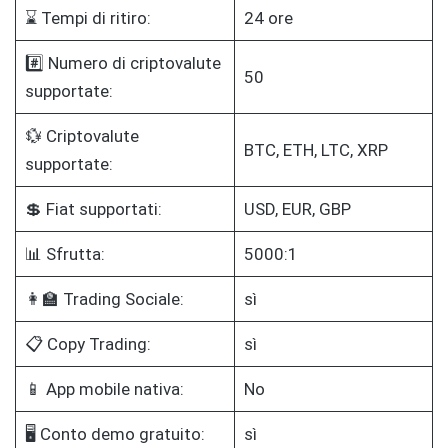
⌛ Tempi di ritiro:
24 ore
#️⃣ Numero di criptovalute
50
supportate:
💱 Criptovalute
BTC, ETH, LTC, XRP
supportate:
💲 Fiat supportati:
USD, EUR, GBP
📊 Sfrutta:
5000:1
👩‍🏫 Trading Sociale:
sì
📋 Copy Trading:
sì
📱 App mobile nativa:
No
🖥️ Conto demo gratuito:
sì