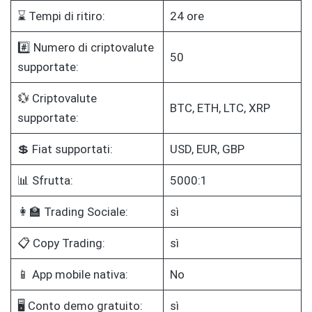
⌛ Tempi di ritiro:
24 ore
#️⃣ Numero di criptovalute
50
supportate:
💱 Criptovalute
BTC, ETH, LTC, XRP
supportate:
💲 Fiat supportati:
USD, EUR, GBP
📊 Sfrutta:
5000:1
👩‍🏫 Trading Sociale:
sì
📋 Copy Trading:
sì
📱 App mobile nativa:
No
🖥️ Conto demo gratuito:
sì