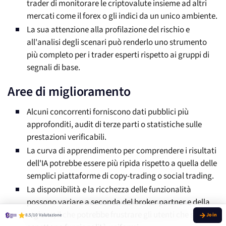
trader di monitorare le criptovalute insieme ad altri
mercati come il forex o gli indici da un unico ambiente.
La sua attenzione alla profilazione del rischio e
all'analisi degli scenari può renderlo uno strumento
più completo per i trader esperti rispetto ai gruppi di
segnali di base.
Aree di miglioramento
Alcuni concorrenti forniscono dati pubblici più
approfonditi, audit di terze parti o statistiche sulle
prestazioni verificabili.
La curva di apprendimento per comprendere i risultati
dell'IA potrebbe essere più ripida rispetto a quella delle
semplici piattaforme di copy-trading o social trading.
La disponibilità e la ricchezza delle funzionalità
possono variare a seconda del broker partner e della
regione, il che potrebbe frustrare gli utenti che si
8.5/10 Valutazione