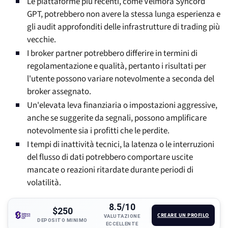
Le piattaforme più recenti, come Velmora Syncord
GPT, potrebbero non avere la stessa lunga esperienza e
gli audit approfonditi delle infrastrutture di trading più
vecchie.
I broker partner potrebbero differire in termini di
regolamentazione e qualità, pertanto i risultati per
l'utente possono variare notevolmente a seconda del
broker assegnato.
Un'elevata leva finanziaria o impostazioni aggressive,
anche se suggerite da segnali, possono amplificare
notevolmente sia i profitti che le perdite.
I tempi di inattività tecnici, la latenza o le interruzioni
del flusso di dati potrebbero comportare uscite
mancate o reazioni ritardate durante periodi di
volatilità.
8.5/10
$250
CREARE UN PROFILO
VALUTAZIONE
DEPOSITO MINIMO
ECCELLENTE