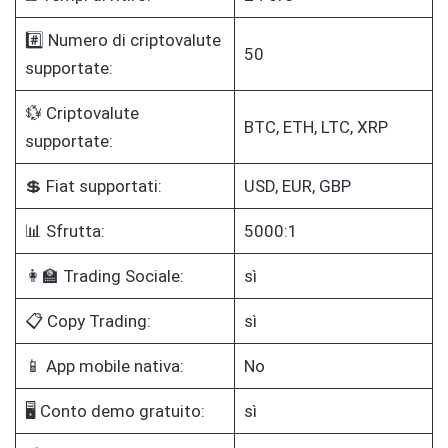
#️⃣ Numero di criptovalute
50
supportate:
💱 Criptovalute
BTC, ETH, LTC, XRP
supportate:
💲 Fiat supportati:
USD, EUR, GBP
📊 Sfrutta:
5000:1
👩‍🏫 Trading Sociale:
sì
📋 Copy Trading:
sì
📱 App mobile nativa:
No
🖥️ Conto demo gratuito:
sì