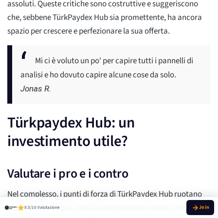
assoluti. Queste critiche sono costruttive e suggeriscono
che, sebbene TürkPaydex Hub sia promettente, ha ancora
spazio per crescere e perfezionare la sua offerta.
Mi ci è voluto un po' per capire tutti i pannelli di
analisi e ho dovuto capire alcune cose da solo.
Jonas R.
Türkpaydex Hub: un
investimento utile?
Valutare i pro e i contro
Nel complesso, i punti di forza di TürkPaydex Hub ruotano
attorno a struttura, analisi ed esperienza utente, che
8.5/10 Valutazione