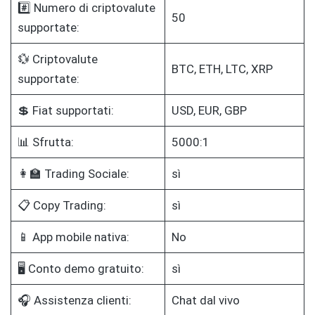
#️⃣ Numero di criptovalute
50
supportate:
💱 Criptovalute
BTC, ETH, LTC, XRP
supportate:
💲 Fiat supportati:
USD, EUR, GBP
📊 Sfrutta:
5000:1
👩‍🏫 Trading Sociale:
sì
📋 Copy Trading:
sì
📱 App mobile nativa:
No
🖥️ Conto demo gratuito:
sì
🎧 Assistenza clienti:
Chat dal vivo