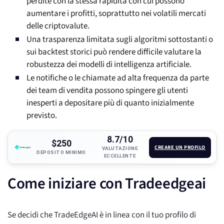
perdite con la stessa rapidità con cui possono
aumentare i profitti, soprattutto nei volatili mercati
delle criptovalute.
Una trasparenza limitata sugli algoritmi sottostanti o
sui backtest storici può rendere difficile valutare la
robustezza dei modelli di intelligenza artificiale.
Le notifiche o le chiamate ad alta frequenza da parte
dei team di vendita possono spingere gli utenti
inesperti a depositare più di quanto inizialmente
previsto.
8.7/10
$250
CREARE UN PROFILO
VALUTAZIONE
DEPOSITO MINIMO
ECCELLENTE
Come iniziare con Tradeedgeai
Se decidi che TradeEdgeAI è in linea con il tuo profilo di