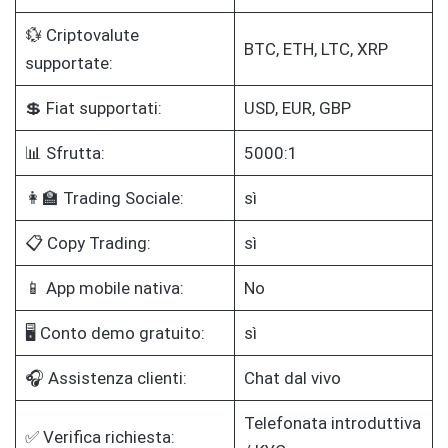
💱 Criptovalute
BTC, ETH, LTC, XRP
supportate:
💲 Fiat supportati:
USD, EUR, GBP
📊 Sfrutta:
5000:1
👩‍🏫 Trading Sociale:
sì
📋 Copy Trading:
sì
📱 App mobile nativa:
No
🖥️ Conto demo gratuito:
sì
🎧 Assistenza clienti:
Chat dal vivo
Telefonata introduttiva
✅ Verifica richiesta: