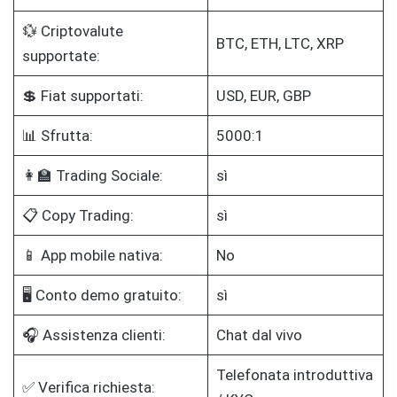
💱 Criptovalute
BTC, ETH, LTC, XRP
supportate:
💲 Fiat supportati:
USD, EUR, GBP
📊 Sfrutta:
5000:1
👩‍🏫 Trading Sociale:
sì
📋 Copy Trading:
sì
📱 App mobile nativa:
No
🖥️ Conto demo gratuito:
sì
🎧 Assistenza clienti:
Chat dal vivo
Telefonata introduttiva
✅ Verifica richiesta: