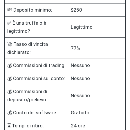
💸 Deposito minimo:
$250
✅ È una truffa o è
Legittimo
legittimo?
🚀 Tasso di vincita
77%
dichiarato:
💰 Commissioni di trading:
Nessuno
💰 Commissioni sul conto:
Nessuno
💰 Commissioni di
Nessuno
deposito/prelievo:
💰 Costo del software:
Gratuito
⌛ Tempi di ritiro:
24 ore