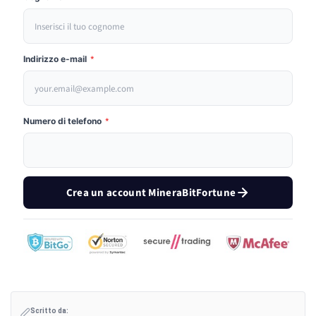
Indirizzo e-mail
*
Numero di telefono
*
Crea un account MineraBitFortune
Scritto da: