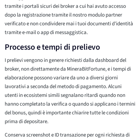
tramite i portali sicuri dei broker a cui hai avuto accesso
dopo la registrazione tramite il nostro modulo partner
verificato e non condividere mai i tuoi documenti d'identità
tramite e-mail o app di messaggistica.
Processo e tempi di prelievo
I prelievi vengono in genere richiesti dalla dashboard del
broker, non direttamente da MineraBitFortune, e i tempi di
elaborazione possono variare da uno a diversi giorni
lavorativi a seconda del metodo di pagamento. Alcuni
utenti in ecosistemi simili segnalano ritardi quando non
hanno completato la verifica o quando si applicano i termini
del bonus, quindi è importante chiarire tutte le condizioni
prima di depositare.
Conserva screenshot e ID transazione per ogni richiesta di