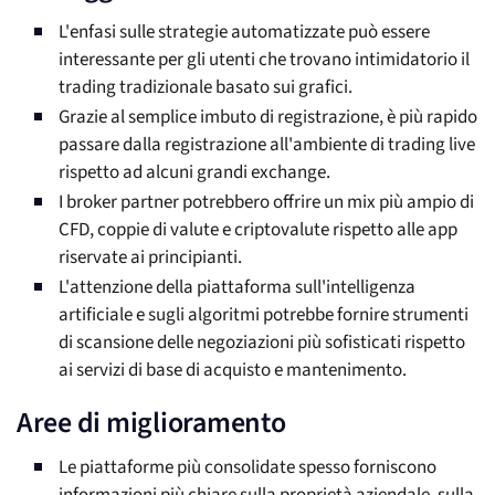
L'enfasi sulle strategie automatizzate può essere
interessante per gli utenti che trovano intimidatorio il
trading tradizionale basato sui grafici.
Grazie al semplice imbuto di registrazione, è più rapido
passare dalla registrazione all'ambiente di trading live
rispetto ad alcuni grandi exchange.
I broker partner potrebbero offrire un mix più ampio di
CFD, coppie di valute e criptovalute rispetto alle app
riservate ai principianti.
L'attenzione della piattaforma sull'intelligenza
artificiale e sugli algoritmi potrebbe fornire strumenti
di scansione delle negoziazioni più sofisticati rispetto
ai servizi di base di acquisto e mantenimento.
Aree di miglioramento
Le piattaforme più consolidate spesso forniscono