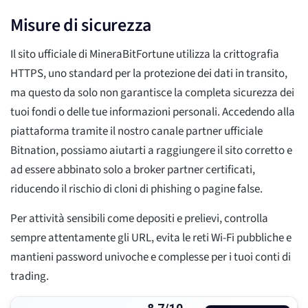
Misure di sicurezza
Il sito ufficiale di MineraBitFortune utilizza la crittografia
HTTPS, uno standard per la protezione dei dati in transito,
ma questo da solo non garantisce la completa sicurezza dei
tuoi fondi o delle tue informazioni personali. Accedendo alla
piattaforma tramite il nostro canale partner ufficiale
Bitnation, possiamo aiutarti a raggiungere il sito corretto e
ad essere abbinato solo a broker partner certificati,
riducendo il rischio di cloni di phishing o pagine false.
Per attività sensibili come depositi e prelievi, controlla
sempre attentamente gli URL, evita le reti Wi-Fi pubbliche e
mantieni password univoche e complesse per i tuoi conti di
trading.