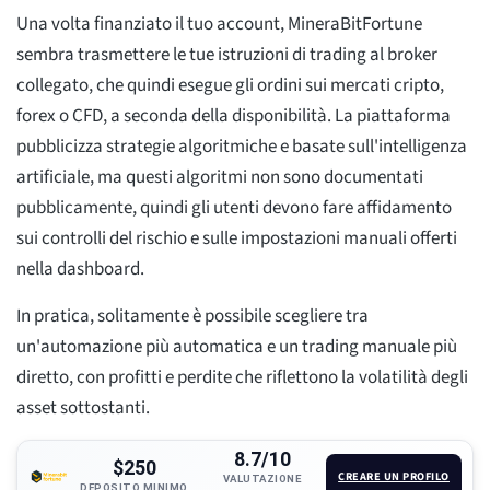
Una volta finanziato il tuo account, MineraBitFortune
sembra trasmettere le tue istruzioni di trading al broker
collegato, che quindi esegue gli ordini sui mercati cripto,
forex o CFD, a seconda della disponibilità. La piattaforma
pubblicizza strategie algoritmiche e basate sull'intelligenza
artificiale, ma questi algoritmi non sono documentati
pubblicamente, quindi gli utenti devono fare affidamento
sui controlli del rischio e sulle impostazioni manuali offerti
nella dashboard.
In pratica, solitamente è possibile scegliere tra
un'automazione più automatica e un trading manuale più
diretto, con profitti e perdite che riflettono la volatilità degli
asset sottostanti.
8.7/10
$250
CREARE UN PROFILO
VALUTAZIONE
DEPOSITO MINIMO