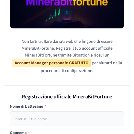
Non farti truffare dai siti web che fingono di essere
MineraBitFortune. Registra il tuo account ufficiale
MineraBitFortune tramite Bitnation e ricevi un
Account Manager personale GRATUITO
per aiutarti nella
procedura di configurazione.
Registrazione ufficiale MineraBitFortune
Nome di battesimo
*
Cognome
*