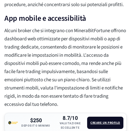
procedure, anziché concentrarsi solo sui potenziali profitti.
App mobile e accessibilità
Alcuni broker che si integrano con MineraBitFortune offrono
dashboard web ottimizzate per dispositivi mobili o app di
trading dedicate, consentendo di monitorare le posizioni e
modificare le impostazioni in mobilità. L'accesso da
dispositivi mobili può essere comodo, ma rende anche più
facile fare trading impulsivamente, basandosi sulle
emozioni piuttosto che su un piano chiaro. Se utilizzi
strumenti mobili, valuta l'impostazione di limiti e notifiche
rigidi, in modo da non essere tentato di fare trading
eccessivo dal tuo telefono.
8.7/10
$250
CREARE UN PROFILO
VALUTAZIONE
DEPOSITO MINIMO
ECCELLENTE