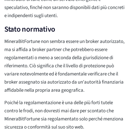
speculativo, finché non saranno disponibili dati più concreti
e indipendenti sugli utenti.
Stato normativo
MineraBitFortune non sembra essere un broker autorizzato,
ma si affida a broker partner che potrebbero essere
regolamentati o meno a seconda della giurisdizione di
riferimento. Ciò significa che il livello di protezione può
variare notevolmente ed è fondamentale verificare che il
broker assegnato sia autorizzato da un'autorità finanziaria
affidabile nella propria area geografica.
Poiché la regolamentazione è una delle più forti tutele
contro le frodi, non dovresti mai dare per scontato che
MineraBitFortune sia regolamentato solo perché menziona
sicurezza o conformità sul suo sito web.