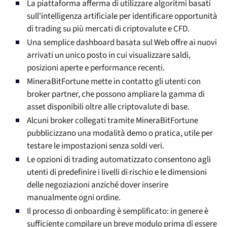
La piattaforma afferma di utilizzare algoritmi basati
sull'intelligenza artificiale per identificare opportunità
di trading su più mercati di criptovalute e CFD.
Una semplice dashboard basata sul Web offre ai nuovi
arrivati un unico posto in cui visualizzare saldi,
posizioni aperte e performance recenti.
MineraBitFortune mette in contatto gli utenti con
broker partner, che possono ampliare la gamma di
asset disponibili oltre alle criptovalute di base.
Alcuni broker collegati tramite MineraBitFortune
pubblicizzano una modalità demo o pratica, utile per
testare le impostazioni senza soldi veri.
Le opzioni di trading automatizzato consentono agli
utenti di predefinire i livelli di rischio e le dimensioni
delle negoziazioni anziché dover inserire
manualmente ogni ordine.
Il processo di onboarding è semplificato: in genere è
sufficiente compilare un breve modulo prima di essere