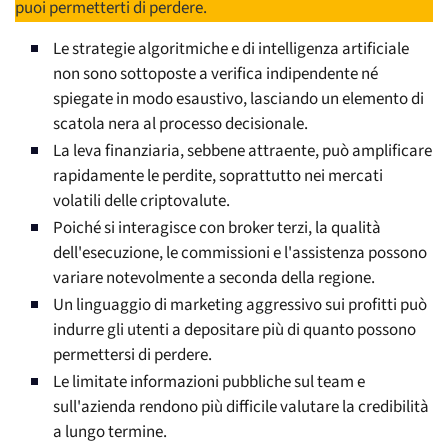
puoi permetterti di perdere.
Le strategie algoritmiche e di intelligenza artificiale
non sono sottoposte a verifica indipendente né
spiegate in modo esaustivo, lasciando un elemento di
scatola nera al processo decisionale.
La leva finanziaria, sebbene attraente, può amplificare
rapidamente le perdite, soprattutto nei mercati
volatili delle criptovalute.
Poiché si interagisce con broker terzi, la qualità
dell'esecuzione, le commissioni e l'assistenza possono
variare notevolmente a seconda della regione.
Un linguaggio di marketing aggressivo sui profitti può
indurre gli utenti a depositare più di quanto possono
permettersi di perdere.
Le limitate informazioni pubbliche sul team e
sull'azienda rendono più difficile valutare la credibilità
a lungo termine.