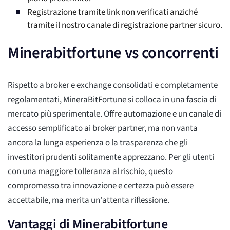
Registrazione tramite link non verificati anziché
tramite il nostro canale di registrazione partner sicuro.
Minerabitfortune vs concorrenti
Rispetto a broker e exchange consolidati e completamente
regolamentati, MineraBitFortune si colloca in una fascia di
mercato più sperimentale. Offre automazione e un canale di
accesso semplificato ai broker partner, ma non vanta
ancora la lunga esperienza o la trasparenza che gli
investitori prudenti solitamente apprezzano. Per gli utenti
con una maggiore tolleranza al rischio, questo
compromesso tra innovazione e certezza può essere
accettabile, ma merita un'attenta riflessione.
Vantaggi di Minerabitfortune