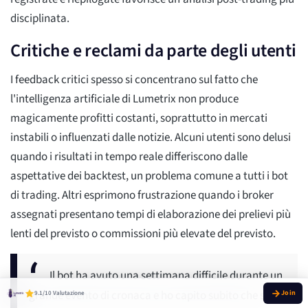
disciplinata.
Critiche e reclami da parte degli utenti
I feedback critici spesso si concentrano sul fatto che
l'intelligenza artificiale di Lumetrix non produce
magicamente profitti costanti, soprattutto in mercati
instabili o influenzati dalle notizie. Alcuni utenti sono delusi
quando i risultati in tempo reale differiscono dalle
aspettative dei backtest, un problema comune a tutti i bot
di trading. Altri esprimono frustrazione quando i broker
assegnati presentano tempi di elaborazione dei prelievi più
lenti del previsto o commissioni più elevate del previsto.
Il bot ha avuto una settimana difficile durante un
grande evento di cronaca e ho capito subito che si
9.1/10 Valutazione