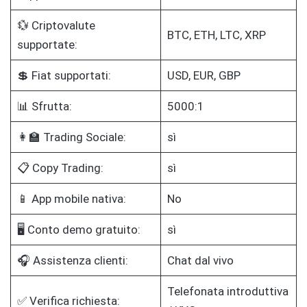
💱 Criptovalute
BTC, ETH, LTC, XRP
supportate:
💲 Fiat supportati:
USD, EUR, GBP
📊 Sfrutta:
5000:1
👩‍🏫 Trading Sociale:
sì
📋 Copy Trading:
sì
📱 App mobile nativa:
No
🖥️ Conto demo gratuito:
sì
🎧 Assistenza clienti:
Chat dal vivo
Telefonata introduttiva
✅ Verifica richiesta: