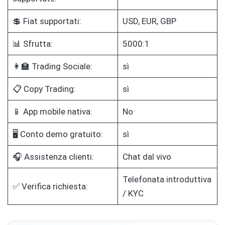
💲 Fiat supportati:
USD, EUR, GBP
📊 Sfrutta:
5000:1
👩‍🏫 Trading Sociale:
sì
📋 Copy Trading:
sì
📱 App mobile nativa:
No
🖥️ Conto demo gratuito:
sì
🎧 Assistenza clienti:
Chat dal vivo
Telefonata introduttiva
✅ Verifica richiesta:
/ KYC