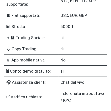
BTC, ETH, LTC, XRP
supportate:
💲 Fiat supportati:
USD, EUR, GBP
📊 Sfrutta:
5000:1
👩‍🏫 Trading Sociale:
sì
📋 Copy Trading:
sì
📱 App mobile nativa:
No
🖥️ Conto demo gratuito:
sì
🎧 Assistenza clienti:
Chat dal vivo
Telefonata introduttiva
✅ Verifica richiesta:
/ KYC