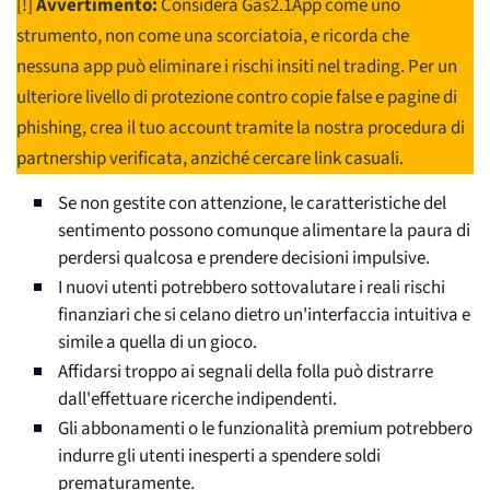
[!]
Avvertimento:
Considera Gas2.1App come uno
strumento, non come una scorciatoia, e ricorda che
nessuna app può eliminare i rischi insiti nel trading. Per un
ulteriore livello di protezione contro copie false e pagine di
phishing, crea il tuo account tramite la nostra procedura di
partnership verificata, anziché cercare link casuali.
Se non gestite con attenzione, le caratteristiche del
sentimento possono comunque alimentare la paura di
perdersi qualcosa e prendere decisioni impulsive.
I nuovi utenti potrebbero sottovalutare i reali rischi
finanziari che si celano dietro un'interfaccia intuitiva e
simile a quella di un gioco.
Affidarsi troppo ai segnali della folla può distrarre
dall'effettuare ricerche indipendenti.
Gli abbonamenti o le funzionalità premium potrebbero
indurre gli utenti inesperti a spendere soldi
prematuramente.