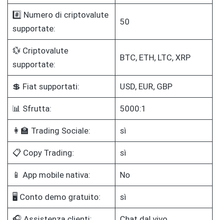
#️⃣ Numero di criptovalute
50
supportate:
💱 Criptovalute
BTC, ETH, LTC, XRP
supportate:
💲 Fiat supportati:
USD, EUR, GBP
📊 Sfrutta:
5000:1
👩‍🏫 Trading Sociale:
sì
📋 Copy Trading:
sì
📱 App mobile nativa:
No
🖥️ Conto demo gratuito:
sì
🎧 Assistenza clienti:
Chat dal vivo