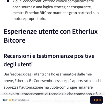
Alcuni concorrenti offrono codice completamente
open source o una logica strategica trasparente,
mentre Etherlux BitCore mantiene gran parte del suo
motore proprietario.
Esperienze utente con Etherlux
Bitcore
Recensioni e testimonianze positive
degli utenti
Dai feedback degli utenti che ho esaminato e dalle mie
prove, Etherlux BitCore sembra essere più apprezzato da chi
apprezza l'automazione ma vuole comunque rimanere
coinvolto. I trader esperti di tecnologia che conoscono già la
volatilità delle criptovalute tendono ad apprezzarne le
8.8/10 Valutazione