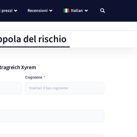
i prezzi
Recensioni
Italian
ppola del rischio
rtragreich Xyrem
Cognome
*