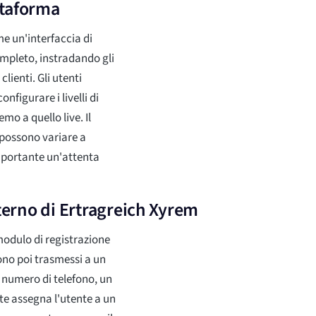
attaforma
e un'interfaccia di
ompleto, instradando gli
lienti. Gli utenti
figurare i livelli di
mo a quello live. Il
 possono variare a
mportante un'attenta
erno di Ertragreich Xyrem
modulo di registrazione
gono poi trasmessi a un
e numero di telefono, un
e assegna l'utente a un