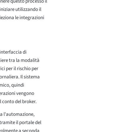
nere questo processo il
niziare utilizzando il
leziona le integrazioni
interfaccia di
liere tra la modalità
i per il rischio per
iornaliera. Il sistema
mico, quindi
perazioni vengono
el conto del broker.
sa l'automazione,
tramite il portale del
evolmente a seconda