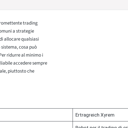
promettente trading
comuni a strategie
i allocare qualsiasi
o sistema, cosa può
 Per ridurre al minimo i
igliabile accedere sempre
ale, piuttosto che
Ertragreich Xyrem
Robot per il trading di c