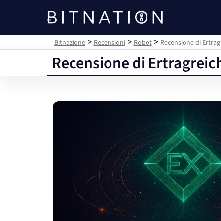
Bitnazione
>
>
>
Bitnazione
Recensioni
Robot
Recensione di Ertragr
Recensione di Ertragreich