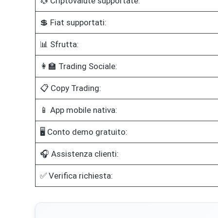
💱 Criptovalute supportate:
💲 Fiat supportati:
📊 Sfrutta:
👩‍🏫 Trading Sociale:
📋 Copy Trading:
📱 App mobile nativa:
🖥️ Conto demo gratuito:
🎧 Assistenza clienti:
✅ Verifica richiesta: