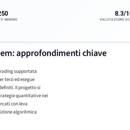
250
8.3/1
TO MINIMO
VALUTAZIONE E
yrem: approfondimenti chiave
trading supportata
ker terzi ed esegue
initi. Il progetto si
trategie quantitative nei
rcati con leva
sizione algoritmica