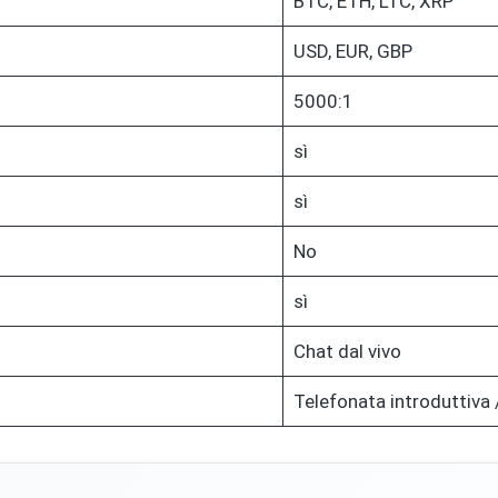
BTC, ETH, LTC, XRP
USD, EUR, GBP
5000:1
sì
sì
No
sì
Chat dal vivo
Telefonata introduttiva