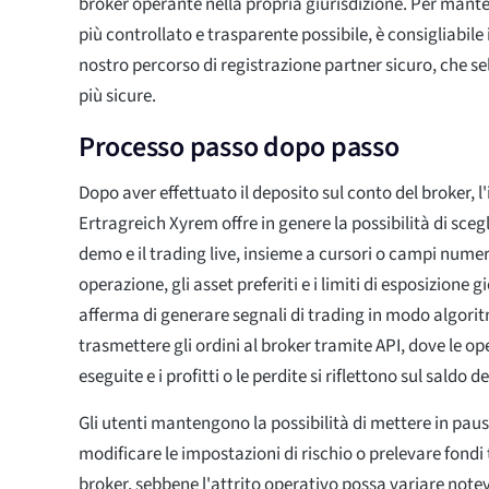
broker operante nella propria giurisdizione. Per mante
più controllato e trasparente possibile, è consigliabile i
nostro percorso di registrazione partner sicuro, che se
più sicure.
Processo passo dopo passo
Dopo aver effettuato il deposito sul conto del broker, l'
Ertragreich Xyrem offre in genere la possibilità di sceg
demo e il trading live, insieme a cursori o campi numeric
operazione, gli asset preferiti e i limiti di esposizione g
afferma di generare segnali di trading in modo algorit
trasmettere gli ordini al broker tramite API, dove le o
eseguite e i profitti o le perdite si riflettono sul saldo d
Gli utenti mantengono la possibilità di mettere in pau
modificare le impostazioni di rischio o prelevare fondi 
broker, sebbene l'attrito operativo possa variare not