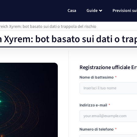
Casa
Guide
Previsioni su
eich Xyrem: bot basato sui dati o trappola del rischio
 Xyrem: bot basato sui dati o tra
Registrazione ufficiale E
Nome di battesimo
*
Indirizzo e-mail
*
Numero di telefono
*