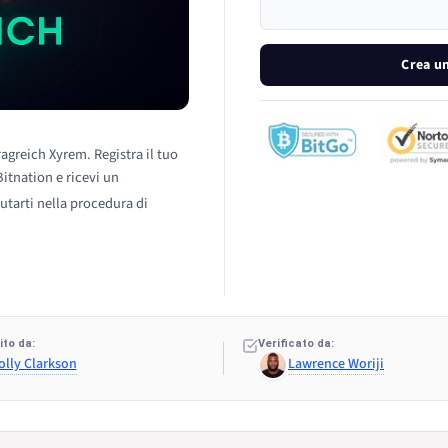
Crea u
ragreich Xyrem. Registra il tuo
itnation e ricevi un
utarti nella procedura di
to da:
Verificato da:
olly Clarkson
Lawrence Woriji