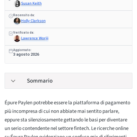
Susan Keith
Recensito da:
Holly Clarkson
Verificato da:
Lawrence Woriji
Aggiornato:
3 agosto 2026
Sommario
Épure Paylen potrebbe essere la piattaforma di pagamento
più incompresa di cui non abbiate mai sentito parlare,
eppure sta silenziosamente gettando le basi per diventare
un serio contendente nel settore fintech. Le ricerche online