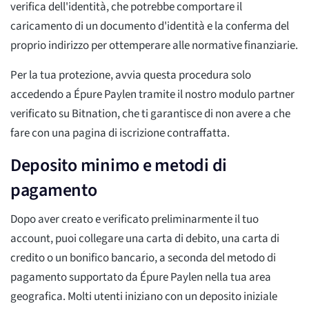
verifica dell'identità, che potrebbe comportare il
caricamento di un documento d'identità e la conferma del
proprio indirizzo per ottemperare alle normative finanziarie.
Per la tua protezione, avvia questa procedura solo
accedendo a Épure Paylen tramite il nostro modulo partner
verificato su Bitnation, che ti garantisce di non avere a che
fare con una pagina di iscrizione contraffatta.
Deposito minimo e metodi di
pagamento
Dopo aver creato e verificato preliminarmente il tuo
account, puoi collegare una carta di debito, una carta di
credito o un bonifico bancario, a seconda del metodo di
pagamento supportato da Épure Paylen nella tua area
geografica. Molti utenti iniziano con un deposito iniziale