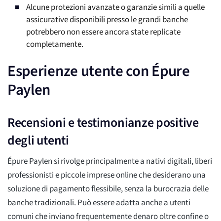
Alcune protezioni avanzate o garanzie simili a quelle
assicurative disponibili presso le grandi banche
potrebbero non essere ancora state replicate
completamente.
Esperienze utente con Épure
Paylen
Recensioni e testimonianze positive
degli utenti
Épure Paylen si rivolge principalmente a nativi digitali, liberi
professionisti e piccole imprese online che desiderano una
soluzione di pagamento flessibile, senza la burocrazia delle
banche tradizionali. Può essere adatta anche a utenti
comuni che inviano frequentemente denaro oltre confine o