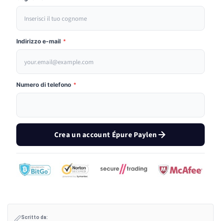
Indirizzo e-mail
*
Numero di telefono
*
Crea un account Épure Paylen
Scritto da: