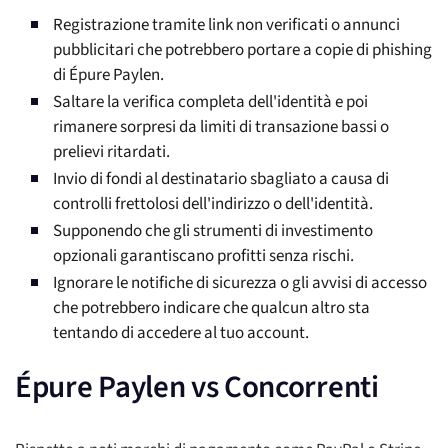
Registrazione tramite link non verificati o annunci
pubblicitari che potrebbero portare a copie di phishing
di Épure Paylen.
Saltare la verifica completa dell'identità e poi
rimanere sorpresi da limiti di transazione bassi o
prelievi ritardati.
Invio di fondi al destinatario sbagliato a causa di
controlli frettolosi dell'indirizzo o dell'identità.
Supponendo che gli strumenti di investimento
opzionali garantiscano profitti senza rischi.
Ignorare le notifiche di sicurezza o gli avvisi di accesso
che potrebbero indicare che qualcun altro sta
tentando di accedere al tuo account.
Épure Paylen vs Concorrenti