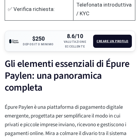
Telefonata introduttiva
✅ Verifica richiesta:
/ KYC
8.6/10
$250
CREARE UN PROFILO
VALUTAZIONE
DEPOSITO MINIMO
ECCELLENTE
Gli elementi essenziali di Épure
Paylen: una panoramica
completa
Épure Paylen è una piattaforma di pagamento digitale
emergente, progettata per semplificare il modo in cui
privati e piccole imprese inviano, ricevono e gestiscono i
pagamenti online. Mira a colmare il divario tra il sistema