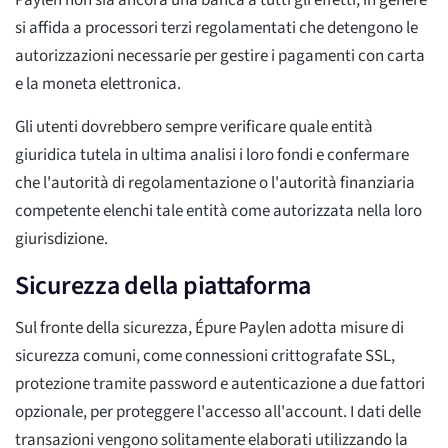
Paylen non sia ancora una banca a tutti gli effetti, in genere
si affida a processori terzi regolamentati che detengono le
autorizzazioni necessarie per gestire i pagamenti con carta
e la moneta elettronica.
Gli utenti dovrebbero sempre verificare quale entità
giuridica tutela in ultima analisi i loro fondi e confermare
che l'autorità di regolamentazione o l'autorità finanziaria
competente elenchi tale entità come autorizzata nella loro
giurisdizione.
Sicurezza della piattaforma
Sul fronte della sicurezza, Épure Paylen adotta misure di
sicurezza comuni, come connessioni crittografate SSL,
protezione tramite password e autenticazione a due fattori
opzionale, per proteggere l'accesso all'account. I dati delle
transazioni vengono solitamente elaborati utilizzando la