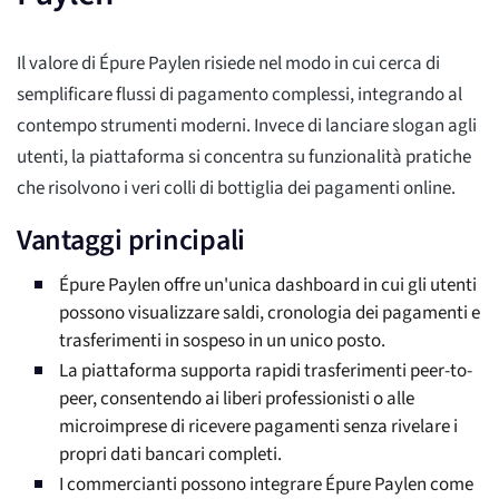
Il valore di Épure Paylen risiede nel modo in cui cerca di
semplificare flussi di pagamento complessi, integrando al
contempo strumenti moderni. Invece di lanciare slogan agli
utenti, la piattaforma si concentra su funzionalità pratiche
che risolvono i veri colli di bottiglia dei pagamenti online.
Vantaggi principali
Épure Paylen offre un'unica dashboard in cui gli utenti
possono visualizzare saldi, cronologia dei pagamenti e
trasferimenti in sospeso in un unico posto.
La piattaforma supporta rapidi trasferimenti peer-to-
peer, consentendo ai liberi professionisti o alle
microimprese di ricevere pagamenti senza rivelare i
propri dati bancari completi.
I commercianti possono integrare Épure Paylen come