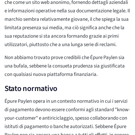
che come un sito web anonimo, fornendo dettagli aziendali
e informazioni operative nella sua documentazione legale. Il
marchio sembra relativamente giovane, il che spiega la sua
limitata presenza sui media, ma ciò significa anche che la
sua reputazione si sta ancora formando grazie ai primi
utilizzatori, piuttosto che a una lunga serie di reclami.
Non abbiamo trovato prove credibili che Épure Paylen sia
una bufala, sebbene la consueta prudenza sia giustificata
con qualsiasi nuova piattaforma finanziaria.
Stato normativo
Épure Paylen opera in un contesto normativo in cui i servizi
di pagamento devono essere conformi agli standard "know-
your-customer" e antiriciclaggio, spesso collaborando con
istituti di pagamento o banche autorizzati. Sebbene Épure