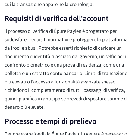
cui la transazione appare nella cronologia.
Requisiti di verifica dell'account
Il processo di verifica di Épure Paylen è progettato per
soddisfare i requisiti normativi e proteggere la piattaforma
da frodi e abusi. Potrebbe esserti richiesto di caricare un
documento d'identità rilasciato dal governo, un selfie per il
confronto biometrico e una prova di residenza, come una
bolletta o un estratto conto bancario. Limiti di transazione
più elevati o l'accesso a funzionalità avanzate spesso
richiedono il completamento di tutti i passaggi di verifica,
quindi pianifica in anticipo se prevedi di spostare somme di
denaro più elevate.
Processo e tempi di prelievo
Per prelevare fondi da Épure Paylen, in genere è necessario