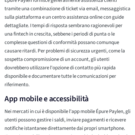
Épure Paylen fornisce generalmente assistenza clienti
tramite una combinazione di ticket via email, messaggistica
sulla piattaforma e un centro assistenza online con guide
dettagliate. I tempi di risposta sembrano ragionevoli per
una fintech in crescita, sebbene i periodi di punta o le
complesse questioni di conformità possano comunque
causare ritardi. Per problemi di sicurezza urgenti, come la
sospetta compromissione di un account, gli utenti
dovrebbero utilizzare l'opzione di contatto più rapida
disponibile e documentare tutte le comunicazioni per
riferimento.
App mobile e accessibilità
Nei mercati in cui è disponibile l'app mobile Épure Paylen, gli
utenti possono gestire i saldi, inviare pagamenti e ricevere
notifiche istantanee direttamente dai propri smartphone.