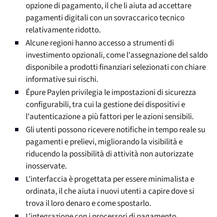
opzione di pagamento, il che li aiuta ad accettare
pagamenti digitali con un sovraccarico tecnico
relativamente ridotto.
Alcune regioni hanno accesso a strumenti di
investimento opzionali, come l'assegnazione del saldo
disponibile a prodotti finanziari selezionati con chiare
informative sui rischi.
Épure Paylen privilegia le impostazioni di sicurezza
configurabili, tra cui la gestione dei dispositivi e
l'autenticazione a più fattori per le azioni sensibili.
Gli utenti possono ricevere notifiche in tempo reale su
pagamenti e prelievi, migliorando la visibilità e
riducendo la possibilità di attività non autorizzate
inosservate.
L'interfaccia è progettata per essere minimalista e
ordinata, il che aiuta i nuovi utenti a capire dove si
trova il loro denaro e come spostarlo.
L'integrazione con i processori di pagamento