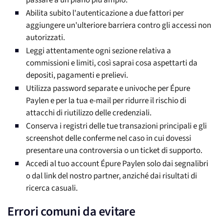
passare a un piano più ampio.
Abilita subito l'autenticazione a due fattori per
aggiungere un'ulteriore barriera contro gli accessi non
autorizzati.
Leggi attentamente ogni sezione relativa a
commissioni e limiti, così saprai cosa aspettarti da
depositi, pagamenti e prelievi.
Utilizza password separate e univoche per Épure
Paylen e per la tua e-mail per ridurre il rischio di
attacchi di riutilizzo delle credenziali.
Conserva i registri delle tue transazioni principali e gli
screenshot delle conferme nel caso in cui dovessi
presentare una controversia o un ticket di supporto.
Accedi al tuo account Épure Paylen solo dai segnalibri
o dal link del nostro partner, anziché dai risultati di
ricerca casuali.
Errori comuni da evitare