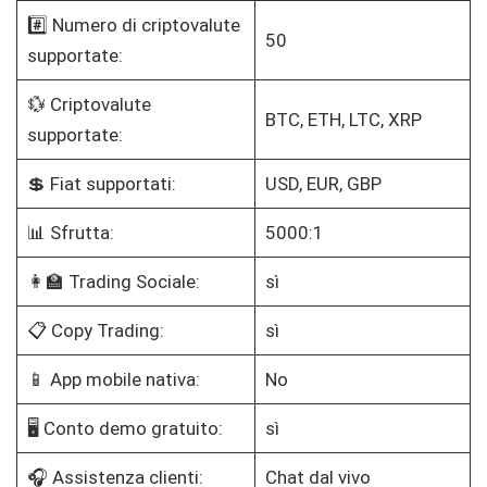
#️⃣ Numero di criptovalute
50
supportate:
💱 Criptovalute
BTC, ETH, LTC, XRP
supportate:
💲 Fiat supportati:
USD, EUR, GBP
📊 Sfrutta:
5000:1
👩‍🏫 Trading Sociale:
sì
📋 Copy Trading:
sì
📱 App mobile nativa:
No
🖥️ Conto demo gratuito:
sì
🎧 Assistenza clienti:
Chat dal vivo