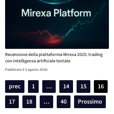
Recensione della piattaforma Mirexa 2025: trading
con intelligenza artificiale testato
Pubblicato il 3 agosto 2026
prec
1
…
14
15
16
17
18
…
40
Prossimo