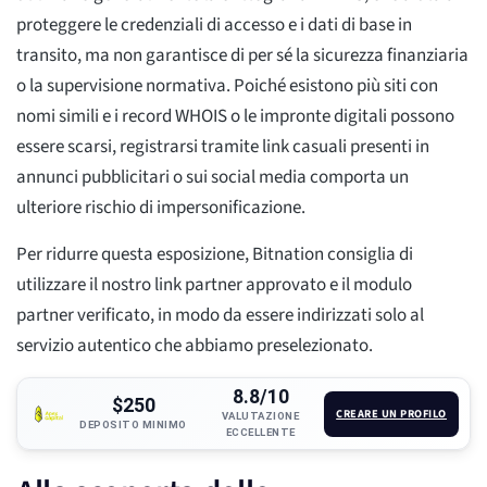
proteggere le credenziali di accesso e i dati di base in
transito, ma non garantisce di per sé la sicurezza finanziaria
o la supervisione normativa. Poiché esistono più siti con
nomi simili e i record WHOIS o le impronte digitali possono
essere scarsi, registrarsi tramite link casuali presenti in
annunci pubblicitari o sui social media comporta un
ulteriore rischio di impersonificazione.
Per ridurre questa esposizione, Bitnation consiglia di
utilizzare il nostro link partner approvato e il modulo
partner verificato, in modo da essere indirizzati solo al
servizio autentico che abbiamo preselezionato.
8.8/10
$250
CREARE UN PROFILO
VALUTAZIONE
DEPOSITO MINIMO
ECCELLENTE