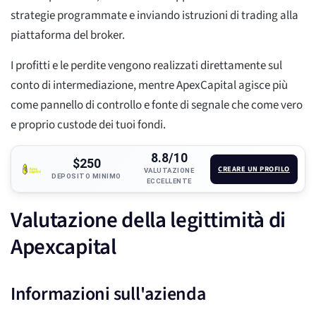
strategie programmate e inviando istruzioni di trading alla
piattaforma del broker.
I profitti e le perdite vengono realizzati direttamente sul
conto di intermediazione, mentre ApexCapital agisce più
come pannello di controllo e fonte di segnale che come vero
e proprio custode dei tuoi fondi.
8.8/10
$250
CREARE UN PROFILO
VALUTAZIONE
DEPOSITO MINIMO
ECCELLENTE
Valutazione della legittimità di
Apexcapital
Informazioni sull'azienda