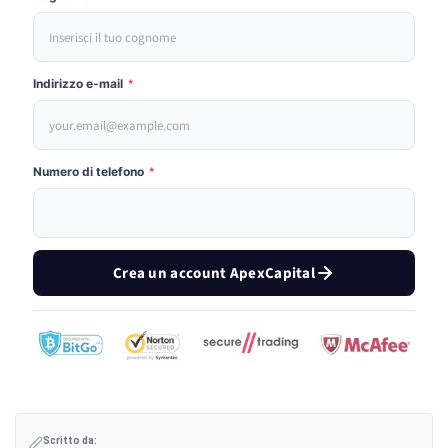
Indirizzo e-mail
*
Numero di telefono
*
Crea un account ApexCapital
Scritto da: