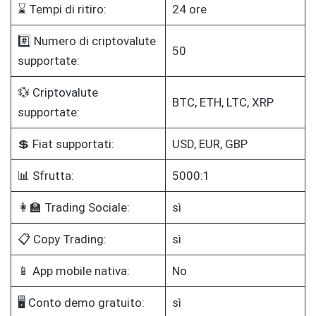
⌛ Tempi di ritiro:
24 ore
#️⃣ Numero di criptovalute
50
supportate:
💱 Criptovalute
BTC, ETH, LTC, XRP
supportate:
💲 Fiat supportati:
USD, EUR, GBP
📊 Sfrutta:
5000:1
👩‍🏫 Trading Sociale:
sì
📋 Copy Trading:
sì
📱 App mobile nativa:
No
🖥️ Conto demo gratuito:
sì