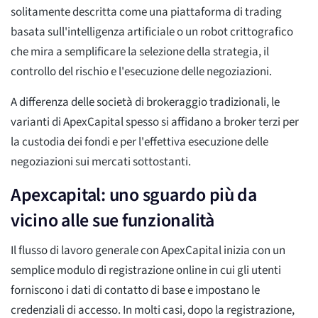
solitamente descritta come una piattaforma di trading
basata sull'intelligenza artificiale o un robot crittografico
che mira a semplificare la selezione della strategia, il
controllo del rischio e l'esecuzione delle negoziazioni.
A differenza delle società di brokeraggio tradizionali, le
varianti di ApexCapital spesso si affidano a broker terzi per
la custodia dei fondi e per l'effettiva esecuzione delle
negoziazioni sui mercati sottostanti.
Apexcapital: uno sguardo più da
vicino alle sue funzionalità
Il flusso di lavoro generale con ApexCapital inizia con un
semplice modulo di registrazione online in cui gli utenti
forniscono i dati di contatto di base e impostano le
credenziali di accesso. In molti casi, dopo la registrazione,