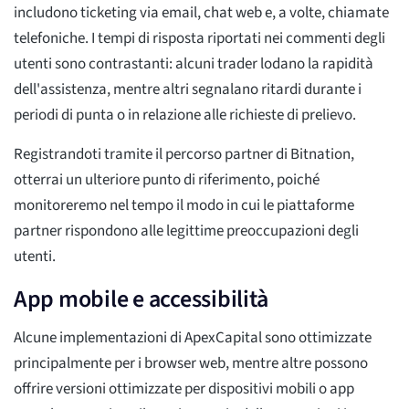
includono ticketing via email, chat web e, a volte, chiamate
telefoniche. I tempi di risposta riportati nei commenti degli
utenti sono contrastanti: alcuni trader lodano la rapidità
dell'assistenza, mentre altri segnalano ritardi durante i
periodi di punta o in relazione alle richieste di prelievo.
Registrandoti tramite il percorso partner di Bitnation,
otterrai un ulteriore punto di riferimento, poiché
monitoreremo nel tempo il modo in cui le piattaforme
partner rispondono alle legittime preoccupazioni degli
utenti.
App mobile e accessibilità
Alcune implementazioni di ApexCapital sono ottimizzate
principalmente per i browser web, mentre altre possono
offrire versioni ottimizzate per dispositivi mobili o app