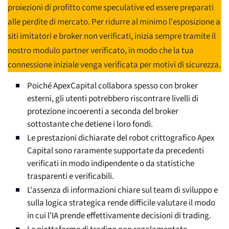
proiezioni di profitto come speculative ed essere preparati
alle perdite di mercato. Per ridurre al minimo l'esposizione a
siti imitatori e broker non verificati, inizia sempre tramite il
nostro modulo partner verificato, in modo che la tua
connessione iniziale venga verificata per motivi di sicurezza.
Poiché ApexCapital collabora spesso con broker
esterni, gli utenti potrebbero riscontrare livelli di
protezione incoerenti a seconda del broker
sottostante che detiene i loro fondi.
Le prestazioni dichiarate del robot crittografico Apex
Capital sono raramente supportate da precedenti
verificati in modo indipendente o da statistiche
trasparenti e verificabili.
L'assenza di informazioni chiare sul team di sviluppo e
sulla logica strategica rende difficile valutare il modo
in cui l'IA prende effettivamente decisioni di trading.