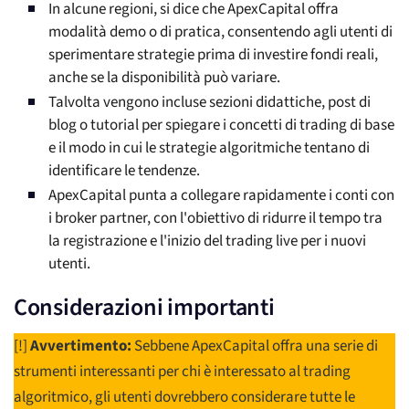
In alcune regioni, si dice che ApexCapital offra
modalità demo o di pratica, consentendo agli utenti di
sperimentare strategie prima di investire fondi reali,
anche se la disponibilità può variare.
Talvolta vengono incluse sezioni didattiche, post di
blog o tutorial per spiegare i concetti di trading di base
e il modo in cui le strategie algoritmiche tentano di
identificare le tendenze.
ApexCapital punta a collegare rapidamente i conti con
i broker partner, con l'obiettivo di ridurre il tempo tra
la registrazione e l'inizio del trading live per i nuovi
utenti.
Considerazioni importanti
[!]
Avvertimento:
Sebbene ApexCapital offra una serie di
strumenti interessanti per chi è interessato al trading
algoritmico, gli utenti dovrebbero considerare tutte le