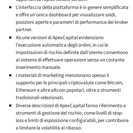
L'interfaccia della piattaforma è in genere semplificata
e offre un'unica dashboard per visualizzare saldi,
posizioni aperte e parametri di performance dei broker
partner.
Alcune versioni di ApexCapital evidenziano
l'esecuzione automatica degli ordini, in cui le
impostazioni di rischio definite dall'utente consentono
al sistema di effettuare operazioni senza un costante
inserimento manuale.
I materiali di marketing menzionano spesso il
supporto per le principali criptovalute come Bitcoin,
Ethereum e altre altcoin popolari, oltre a strumenti
tradizionali selezionati.
Diverse descrizioni di ApexCapital fanno riferimento a
strumenti di gestione del rischio, come livelli di stop-
loss e limiti di esposizione configurabili, per contribuire
a limitare la volatilità al ribasso.