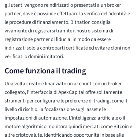
gli utenti vengono reindirizzati o presentati a un broker
partner, dove è possibile effettuare la verifica dell'identità e
le procedure di finanziamento. Bitnation consiglia
vivamente di registrarsi tramite il nostro sistema di
registrazione partner di fiducia, in modo da essere
indirizzati solo a controparti certificate ed evitare cloni non
verificati o domini imitatori.
Come funziona il trading
Una volta creato e finanziato un account con un broker
collegato, l'interfaccia di ApexCapital offre solitamente
strumenti per configurare le preferenze di trading, come il
livello di rischio, la focalizzazione sugli asset e le
impostazioni di automazione. L'intelligenza artificiale o il
motore algoritmico monitora quindi mercati come Bitcoin e
altre criptovalute, identificando opportunità in base alle