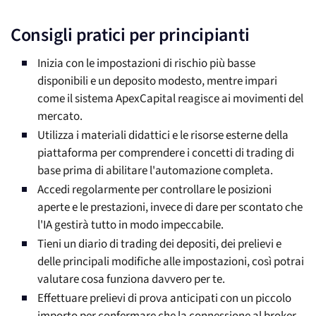
Consigli pratici per principianti
Inizia con le impostazioni di rischio più basse
disponibili e un deposito modesto, mentre impari
come il sistema ApexCapital reagisce ai movimenti del
mercato.
Utilizza i materiali didattici e le risorse esterne della
piattaforma per comprendere i concetti di trading di
base prima di abilitare l'automazione completa.
Accedi regolarmente per controllare le posizioni
aperte e le prestazioni, invece di dare per scontato che
l'IA gestirà tutto in modo impeccabile.
Tieni un diario di trading dei depositi, dei prelievi e
delle principali modifiche alle impostazioni, così potrai
valutare cosa funziona davvero per te.
Effettuare prelievi di prova anticipati con un piccolo