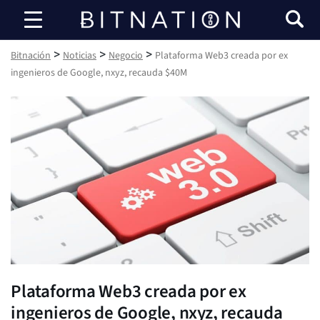
Bitnación
>
>
>
Bitnación
Noticias
Negocio
Plataforma Web3 creada por ex
ingenieros de Google, nxyz, recauda $40M
Plataforma Web3 creada por ex
ingenieros de Google, nxyz, recauda