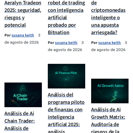
Aeralyn Tradeon
robot de trading
de
2025: seguridad,
con inteligencia
criptomonedas
riesgos y
artificial
inteligente o
potencial
probado por
una apuesta
Bitnation
arriesgada?
Por
susana keith
3
de agosto de 2026
Por
susana keith
Por
susana keith
3
3
de agosto de 2026
de agosto de 2026
Análisis del
programa piloto
de finanzas con
Análisis de Ai
Análisis de Ai
inteligencia
Growth Matrix:
Chain Trader:
artificial 2025:
Auditoría de
Análisis de
análisis
riesgos de la