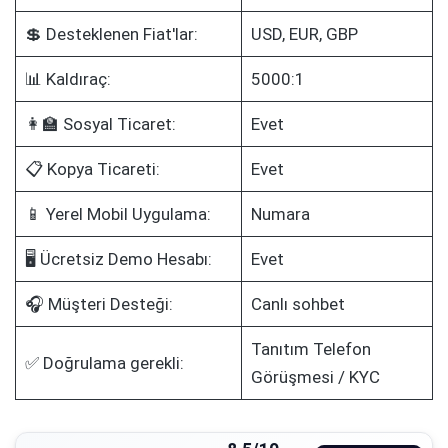
💲 Desteklenen Fiat'lar:
USD, EUR, GBP
📊 Kaldıraç:
5000:1
👩‍🏫 Sosyal Ticaret:
Evet
📋 Kopya Ticareti:
Evet
📱 Yerel Mobil Uygulama:
Numara
🖥️ Ücretsiz Demo Hesabı:
Evet
🎧 Müşteri Desteği:
Canlı sohbet
Tanıtım Telefon
✅ Doğrulama gerekli:
Görüşmesi / KYC