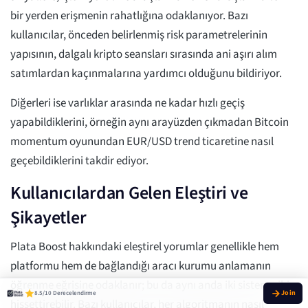
bir yerden erişmenin rahatlığına odaklanıyor. Bazı
kullanıcılar, önceden belirlenmiş risk parametrelerinin
yapısının, dalgalı kripto seansları sırasında ani aşırı alım
satımlardan kaçınmalarına yardımcı olduğunu bildiriyor.
Diğerleri ise varlıklar arasında ne kadar hızlı geçiş
yapabildiklerini, örneğin aynı arayüzden çıkmadan Bitcoin
momentum oyunundan EUR/USD trend ticaretine nasıl
geçebildiklerini takdir ediyor.
Kullanıcılardan Gelen Eleştiri ve
Şikayetler
Plata Boost hakkındaki eleştirel yorumlar genellikle hem
platformu hem de bağlandığı aracı kurumu anlamanın
öğrenme eğrisine odaklanır; bu da aynı anda iki sistem gibi
8.5/10 Derecelendirme
hissettirebilir. Bazı kullanıcılar, her algoritmanın nasıl