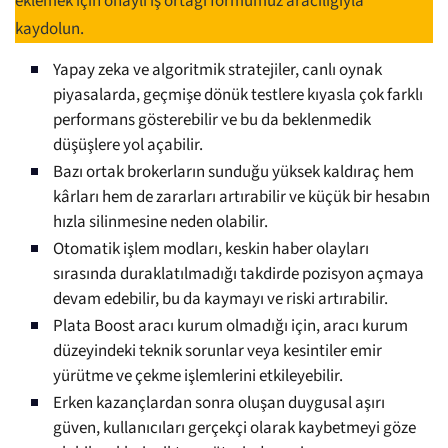
eklemek için onaylı iş ortağı formumuz aracılığıyla
kaydolun.
Yapay zeka ve algoritmik stratejiler, canlı oynak
piyasalarda, geçmişe dönük testlere kıyasla çok farklı
performans gösterebilir ve bu da beklenmedik
düşüşlere yol açabilir.
Bazı ortak brokerların sunduğu yüksek kaldıraç hem
kârları hem de zararları artırabilir ve küçük bir hesabın
hızla silinmesine neden olabilir.
Otomatik işlem modları, keskin haber olayları
sırasında duraklatılmadığı takdirde pozisyon açmaya
devam edebilir, bu da kaymayı ve riski artırabilir.
Plata Boost aracı kurum olmadığı için, aracı kurum
düzeyindeki teknik sorunlar veya kesintiler emir
yürütme ve çekme işlemlerini etkileyebilir.
Erken kazançlardan sonra oluşan duygusal aşırı
güven, kullanıcıları gerçekçi olarak kaybetmeyi göze