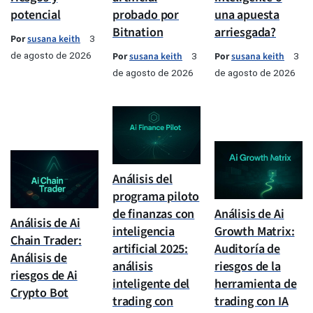
potencial
probado por
una apuesta
Bitnation
arriesgada?
Por
susana keith
3
de agosto de 2026
Por
susana keith
Por
susana keith
3
3
de agosto de 2026
de agosto de 2026
Análisis del
programa piloto
de finanzas con
Análisis de Ai
Análisis de Ai
inteligencia
Growth Matrix:
Chain Trader:
artificial 2025:
Auditoría de
Análisis de
análisis
riesgos de la
riesgos de Ai
inteligente del
herramienta de
Crypto Bot
trading con
trading con IA