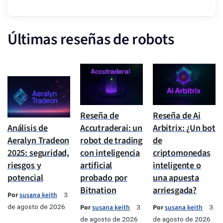
Últimas reseñas de robots
Reseña de
Reseña de Ai
Análisis de
Accutraderai: un
Arbitrix: ¿Un bot
Aeralyn Tradeon
robot de trading
de
2025: seguridad,
con inteligencia
criptomonedas
riesgos y
artificial
inteligente o
potencial
probado por
una apuesta
Bitnation
arriesgada?
Por
susana keith
3
de agosto de 2026
Por
susana keith
Por
susana keith
3
3
de agosto de 2026
de agosto de 2026