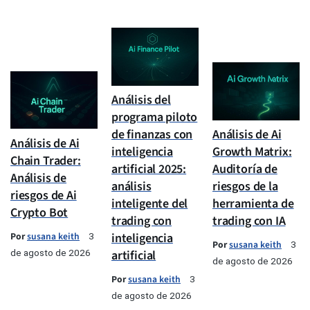
Análisis del
programa piloto
de finanzas con
Análisis de Ai
Análisis de Ai
inteligencia
Growth Matrix:
Chain Trader:
artificial 2025:
Auditoría de
Análisis de
análisis
riesgos de la
riesgos de Ai
inteligente del
herramienta de
Crypto Bot
trading con
trading con IA
Por
susana keith
inteligencia
3
Por
susana keith
3
de agosto de 2026
artificial
de agosto de 2026
Por
susana keith
3
de agosto de 2026