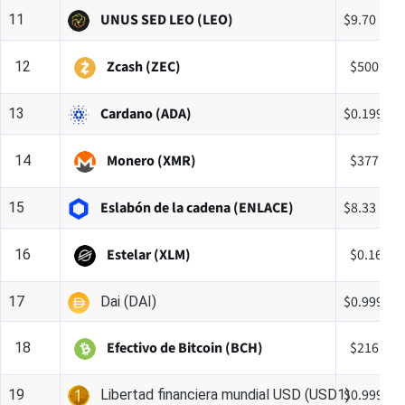
UNUS SED LEO (LEO)
$9.70
11
Zcash (ZEC)
$500.58
12
Cardano (ADA)
$0.199948
13
Monero (XMR)
$377.55
14
Eslabón de la cadena (ENLACE)
$8.33
15
Estelar (XLM)
$0.16370
16
$0.99962
17
Dai (DAI)
Efectivo de Bitcoin (BCH)
$216.61
18
$0.999725
19
Libertad financiera mundial USD (USD1)