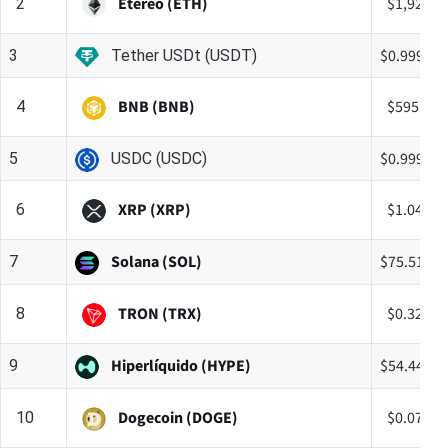
Etéreo (ETH)
$1,920.4
2
$0.99934
3
Tether USDt (USDT)
BNB (BNB)
$595.57
4
$0.999888
5
USDC (USDC)
XRP (XRP)
$1.04
6
Solana (SOL)
$75.51
7
TRON (TRX)
$0.32879
8
Hiperlíquido (HYPE)
$54.44
9
Dogecoin (DOGE)
$0.07042
10