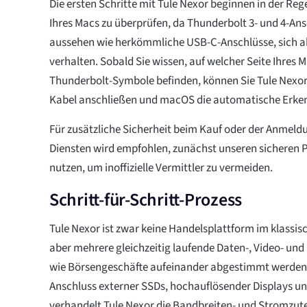
Die ersten Schritte mit Tule Nexor beginnen in der Reg
Ihres Macs zu überprüfen, da Thunderbolt 3- und 4-An
aussehen wie herkömmliche USB-C-Anschlüsse, sich ab
verhalten. Sobald Sie wissen, auf welcher Seite Ihres M
Thunderbolt-Symbole befinden, können Sie Tule Nexor
Kabel anschließen und macOS die automatische Erke
Für zusätzliche Sicherheit beim Kauf oder der Anmeld
Diensten wird empfohlen, zunächst unseren sicheren
nutzen, um inoffizielle Vermittler zu vermeiden.
Schritt-für-Schritt-Prozess
Tule Nexor ist zwar keine Handelsplattform im klassis
aber mehrere gleichzeitig laufende Daten-, Video- und 
wie Börsengeschäfte aufeinander abgestimmt werde
Anschluss externer SSDs, hochauflösender Displays 
verhandelt Tule Nexor die Bandbreiten- und Stromzute