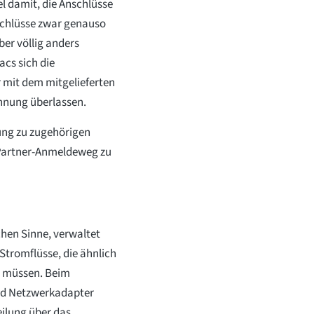
el damit, die Anschlüsse
schlüsse zwar genauso
er völlig anders
acs sich die
 mit dem mitgelieferten
nnung überlassen.
ung zu zugehörigen
 Partner-Anmeldeweg zu
chen Sinne, verwaltet
Stromflüsse, die ähnlich
n müssen. Beim
und Netzwerkadapter
ilung über das