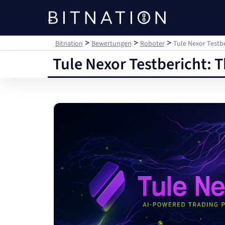
Bitnation
>
>
>
Bitnation
Bewertungen
Roboter
Tule Nexor Testb
Tule Nexor Testbericht: