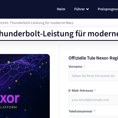
Heim
Führer
Preisprogno
ericht: Thunderbolt-Leistung für moderne Macs
 Thunderbolt-Leistung für modern
Offizielle Tule Nexor-Reg
Vorname
*
E-Mail-Adresse
*
Telefonnummer
*