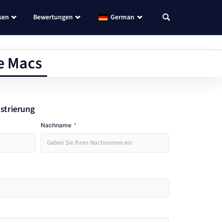
sen
Bewertungen
German
e Macs
istrierung
Nachname
*