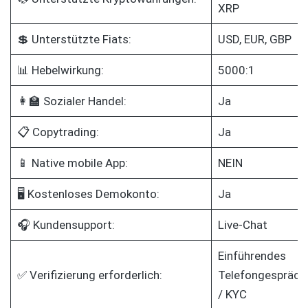
XRP
💲 Unterstützte Fiats:
USD, EUR, GBP
📊 Hebelwirkung:
5000:1
👩‍🏫 Sozialer Handel:
Ja
📋 Copytrading:
Ja
📱 Native mobile App:
NEIN
🖥️ Kostenloses Demokonto:
Ja
🎧 Kundensupport:
Live-Chat
Einführendes
✅ Verifizierung erforderlich:
Telefongespräch
/ KYC