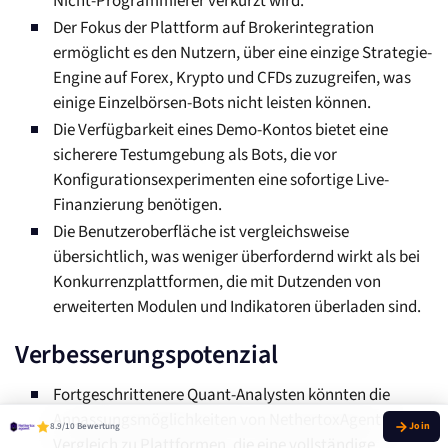
Nicht-Programmierer verkürzt wird.
Der Fokus der Plattform auf Brokerintegration
ermöglicht es den Nutzern, über eine einzige Strategie-
Engine auf Forex, Krypto und CFDs zuzugreifen, was
einige Einzelbörsen-Bots nicht leisten können.
Die Verfügbarkeit eines Demo-Kontos bietet eine
sicherere Testumgebung als Bots, die vor
Konfigurationsexperimenten eine sofortige Live-
Finanzierung benötigen.
Die Benutzeroberfläche ist vergleichsweise
übersichtlich, was weniger überfordernd wirkt als bei
Konkurrenzplattformen, die mit Dutzenden von
erweiterten Modulen und Indikatoren überladen sind.
Verbesserungspotenzial
Fortgeschrittenere Quant-Analysten könnten die
Anpassungsmöglichkeiten von NethertoxAgent im
8.9/10 Bewertung
Vergleich zu Plattformen, die eine vollständige