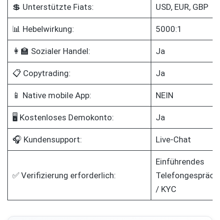
💲 Unterstützte Fiats:
USD, EUR, GBP
📊 Hebelwirkung:
5000:1
👩‍🏫 Sozialer Handel:
Ja
📋 Copytrading:
Ja
📱 Native mobile App:
NEIN
🖥️ Kostenloses Demokonto:
Ja
🎧 Kundensupport:
Live-Chat
Einführendes
✅ Verifizierung erforderlich:
Telefongespräch
/ KYC