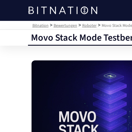
Bitnation
>
>
>
Bitnation
Bewertungen
Roboter
Movo Stack Mode T
Movo Stack Mode Testberi