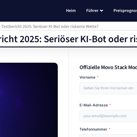
Heim
Führer
Preisprogno
estbericht 2025: Seriöser KI-Bot oder riskante Wette?
cht 2025: Seriöser KI-Bot oder r
Offizielle Movo Stack Mo
Vorname
*
E-Mail-Adresse
*
Telefonnummer
*