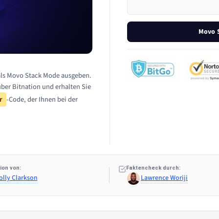
Movo S
 als Movo Stack Mode ausgeben.
über Bitnation und erhalten Sie
r
-Code, der Ihnen bei der
ion von:
Faktencheck durch:
olly Clarkson
Lawrence Woriji