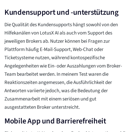
Kundensupport und -unterstützung
Die Qualität des Kundensupports hängt sowohl von den
Hilfekanälen von LotusX AI als auch vom Support des
jeweiligen Brokers ab. Nutzer können bei Fragen zur
Plattform häufig E-Mail-Support, Web-Chat oder
Ticketsysteme nutzen, während kontospezifische
Angelegenheiten wie Ein- oder Auszahlungen vom Broker-
Team bearbeitet werden. In meinem Test waren die
Reaktionszeiten angemessen, die Ausführlichkeit der
Antworten variierte jedoch, was die Bedeutung der
Zusammenarbeit mit einem seriösen und gut
ausgestatteten Broker unterstreicht.
Mobile App und Barrierefreiheit