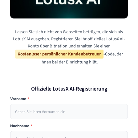
Lassen Sie sich nicht von Webseiten betrügen, die sich als
LotusX AI ausgeben. Registrieren Sie Ihr offizielles LotusX AI-
Konto über Bitnation und erhalten Sie einen
Kostenloser persönlicher Kundenbetreuer
-Code, der
Ihnen bei der Einrichtung hilft.
Offizielle LotusX AI-Registrierung
Vorname
*
Nachname
*