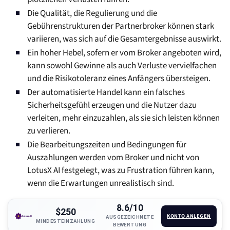
Die Qualität, die Regulierung und die
Gebührenstrukturen der Partnerbroker können stark
variieren, was sich auf die Gesamtergebnisse auswirkt.
Ein hoher Hebel, sofern er vom Broker angeboten wird,
kann sowohl Gewinne als auch Verluste vervielfachen
und die Risikotoleranz eines Anfängers übersteigen.
Der automatisierte Handel kann ein falsches
Sicherheitsgefühl erzeugen und die Nutzer dazu
verleiten, mehr einzuzahlen, als sie sich leisten können
zu verlieren.
Die Bearbeitungszeiten und Bedingungen für
Auszahlungen werden vom Broker und nicht von
LotusX AI festgelegt, was zu Frustration führen kann,
wenn die Erwartungen unrealistisch sind.
8.6/10
$250
KONTO ANLEGEN
AUSGEZEICHNETE
MINDESTEINZAHLUNG
BEWERTUNG