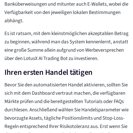
Banküberweisungen und mitunter auch E-Wallets, wobei die
Verfügbarkeit von den jeweiligen lokalen Bestimmungen
abhängt.
Es ist ratsam, mit dem kleinstmöglichen akzeptablen Betrag
zu beginnen, während man das System kennenlernt, anstatt
eine große Summe allein aufgrund von Werbeversprechen
über den LotusX AI Trading Bot zu investieren.
Ihren ersten Handel tätigen
Bevor Sie den automatisierten Handel aktivieren, sollten Sie
sich mit dem Dashboard vertraut machen, die verfügbaren
Märkte prüfen und die bereitgestellten Tutorials oder FAQs
durchlesen. Anschließend wählen Sie Handelsparameter wie
bevorzugte Assets, tägliche Positionslimits und Stop-Loss-
Regeln entsprechend Ihrer Risikotoleranz aus. Erst wenn Sie