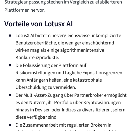
Strategieanpassung stechen im Vergleich zu etablierteren
Plattformen hervor.
Vorteile von Lotusx AI
LotusX AI bietet eine vergleichsweise unkomplizierte
Benutzeroberfläche, die weniger einschüchternd
wirken mag als einige algorithmenintensive
Konkurrenzprodukte.
Die Fokussierung der Plattform auf
Risikoeinstellungen und tägliche Expositionsgrenzen
kann Anfängern helfen, eine katastrophale
Überschuldung zu vermeiden.
Der Multi-Asset-Zugang über Partnerbroker ermöglicht
es den Nutzern, ihr Portfolio über Kryptowährungen
hinaus in Devisen oder Indizes zu diversifizieren, sofern
diese verfügbar sind.
Die Zusammenarbeit mit regulierten Brokern in