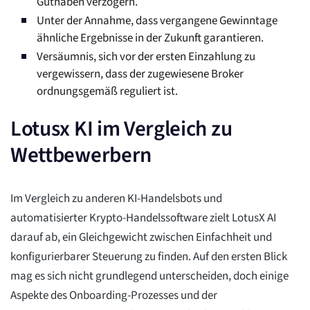
Guthaben verzögern.
Unter der Annahme, dass vergangene Gewinntage
ähnliche Ergebnisse in der Zukunft garantieren.
Versäumnis, sich vor der ersten Einzahlung zu
vergewissern, dass der zugewiesene Broker
ordnungsgemäß reguliert ist.
Lotusx KI im Vergleich zu
Wettbewerbern
Im Vergleich zu anderen KI-Handelsbots und
automatisierter Krypto-Handelssoftware zielt LotusX AI
darauf ab, ein Gleichgewicht zwischen Einfachheit und
konfigurierbarer Steuerung zu finden. Auf den ersten Blick
mag es sich nicht grundlegend unterscheiden, doch einige
Aspekte des Onboarding-Prozesses und der