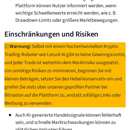
Plattform können Nutzer informiert werden, wenn
wichtige Schwellenwerte erreicht werden, wie z. B.
Drawdown-Limits oder größere Marktbewegungen.
Einschränkungen und Risiken
[!]
Warnung:
Selbst mit einem hochentwickelten Krypto-
Trading-Roboter wie LotusX AI gibt es keine Gewinngarantie,
und jeder Trade ist weiterhin dem Marktrisiko ausgesetzt.
Um unnötige Risiken zu minimieren, beginnen Sie mit
kleinen Beträgen, setzen Sie den Hebel konservativ ein und
greifen Sie stets über unseren geprüften Partner bei
Bitnation auf die Plattform zu, anstatt zufällige Links oder
Werbung zu verwenden.
Auch KI-generierte Handelssignale können fehlerhaft
sein, und schnelle Marktschwankungen können zu
plötzlichen Verlusten führen.