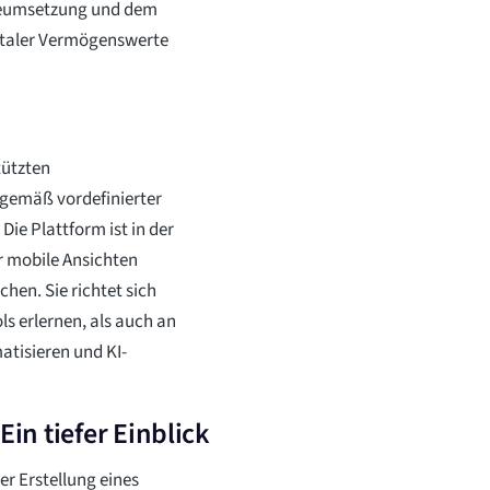
gieumsetzung und dem
italer Vermögenswerte
tützten
gemäß vordefinierter
ie Plattform ist in der
r mobile Ansichten
hen. Sie richtet sich
ls erlernen, als auch an
atisieren und KI-
Ein tiefer Einblick
er Erstellung eines