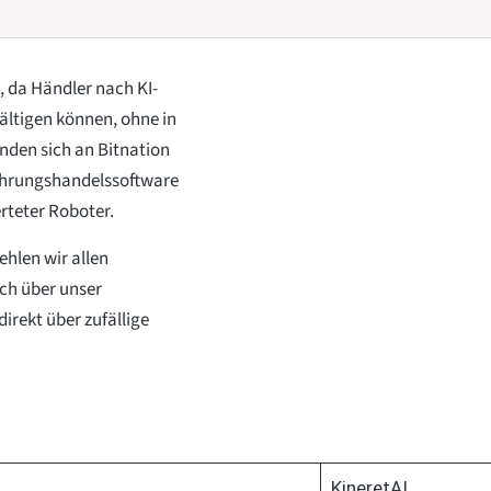
t, da Händler nach KI-
wältigen können, ohne in
enden sich an Bitnation
währungshandelssoftware
erteter Roboter.
hlen wir allen
ich über unser
direkt über zufällige
KineretAI