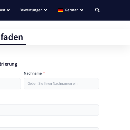
sen
Bewertungen
German
tfaden
strierung
Nachname
*