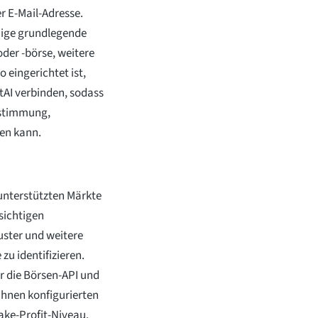
r E-Mail-Adresse.
inige grundlegende
der -börse, weitere
 eingerichtet ist,
tAI verbinden, sodass
ustimmung,
en kann.
 unterstützten Märkte
sichtigen
ster und weitere
zu identifizieren.
 die Börsen-API und
Ihnen konfigurierten
ake-Profit-Niveau.