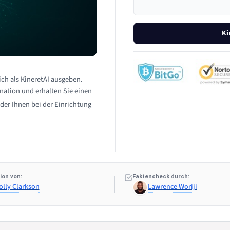
Ki
ich als KineretAI ausgeben.
itnation und erhalten Sie einen
der Ihnen bei der Einrichtung
ion von:
Faktencheck durch:
olly Clarkson
Lawrence Woriji