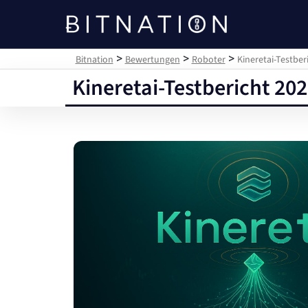
Bitnation
>
>
>
Bitnation
Bewertungen
Roboter
Kineretai-Testber
Kineretai-Testbericht 202