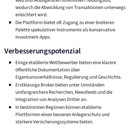
Web und Mobilgeräten funktioniert reibungslos,
wodurch die Abwicklung von Transaktionen unterwegs
erleichtert wird.
Die Plattform bietet oft Zugang zu einer breiteren
Palette spekulativer Instrumente als konservative
Investment-Apps.
Verbesserungspotenzial
Einige etablierte Wettbewerber bieten eine klarere
öffentliche Dokumentation über
Eigentumsverhältnisse, Regulierung und Geschichte.
Erstklassige Broker bieten unter Umständen
umfangreichere Recherchen, Newsfeeds und die
Integration von Analysen Dritter an.
In bestimmten Regionen können etablierte
Plattformen einen besseren Anlegerschutz und
stärkere Versicherungssysteme bieten.