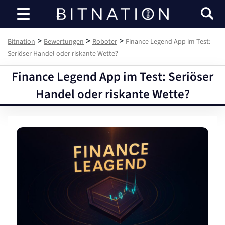
Bitnation
>
>
>
Bitnation
Bewertungen
Roboter
Finance Legend App im Test:
Seriöser Handel oder riskante Wette?
Finance Legend App im Test: Seriöser
Handel oder riskante Wette?