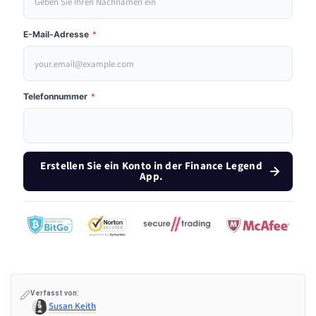
E-Mail-Adresse
*
Telefonnummer
*
Erstellen Sie ein Konto in der Finance Legend
App.
Verfasst von:
Susan Keith