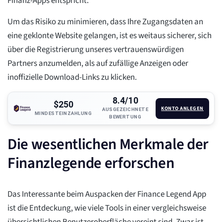
Finanz-Apps entspricht.
Um das Risiko zu minimieren, dass Ihre Zugangsdaten an
eine geklonte Website gelangen, ist es weitaus sicherer, sich
über die Registrierung unseres vertrauenswürdigen
Partners anzumelden, als auf zufällige Anzeigen oder
inoffizielle Download-Links zu klicken.
8.4/10
$250
KONTO ANLEGEN
AUSGEZEICHNETE
MINDESTEINZAHLUNG
BEWERTUNG
Die wesentlichen Merkmale der
Finanzlegende erforschen
Das Interessante beim Auspacken der Finance Legend App
ist die Entdeckung, wie viele Tools in einer vergleichsweise