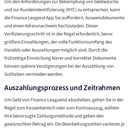
Um den Anforderungen zur Bekämpfung von Geldwäsche
und zur Kundenidentifizierung (KYC) zu entsprechen, kann
die Finance Leagend App Sie auffordern, Ausweisdokumente
und einen Adressnachweis hochzuladen. Dieser
Verifizierungsschritt ist in der Regel erforderlich, bevor
größere Einzahlungen, der volle Funktionsumfang des
Handels oder Auszahlungen möglich sind. Durch die
frühzeitige Einreichung klarer und korrekter Dokumente
können spätere Verzögerungen bei der Auszahlung von
Guthaben vermieden werden.
Auszahlungsprozess und Zeitrahmen
Um Geld von Finance Leaguend abzuheben, gehen Sie in der
Regel zum Kassenbereich oder zum Kontoauszug, wählen
Ihre bevorzugte Zahlungsmethode und geben den
gewünschten Betrag ein. Die Bearbeitungszeiten variieren je