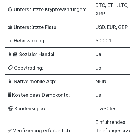
BTC, ETH, LTC,
💱 Unterstützte Kryptowährungen:
XRP
💲 Unterstützte Fiats:
USD, EUR, GBP
📊 Hebelwirkung:
5000:1
👩‍🏫 Sozialer Handel:
Ja
📋 Copytrading:
Ja
📱 Native mobile App:
NEIN
🖥️ Kostenloses Demokonto:
Ja
🎧 Kundensupport:
Live-Chat
Einführendes
✅ Verifizierung erforderlich:
Telefongespräch