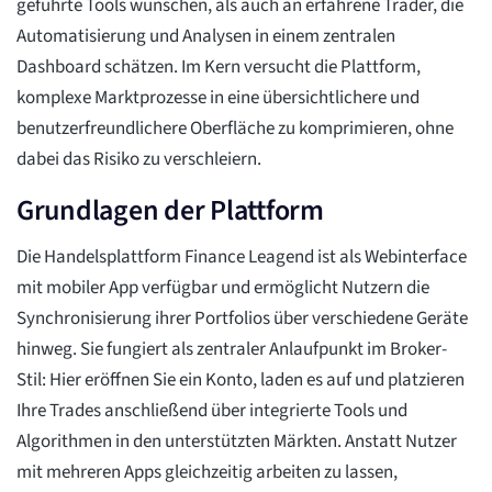
geführte Tools wünschen, als auch an erfahrene Trader, die
Automatisierung und Analysen in einem zentralen
Dashboard schätzen. Im Kern versucht die Plattform,
komplexe Marktprozesse in eine übersichtlichere und
benutzerfreundlichere Oberfläche zu komprimieren, ohne
dabei das Risiko zu verschleiern.
Grundlagen der Plattform
Die Handelsplattform Finance Leagend ist als Webinterface
mit mobiler App verfügbar und ermöglicht Nutzern die
Synchronisierung ihrer Portfolios über verschiedene Geräte
hinweg. Sie fungiert als zentraler Anlaufpunkt im Broker-
Stil: Hier eröffnen Sie ein Konto, laden es auf und platzieren
Ihre Trades anschließend über integrierte Tools und
Algorithmen in den unterstützten Märkten. Anstatt Nutzer
mit mehreren Apps gleichzeitig arbeiten zu lassen,