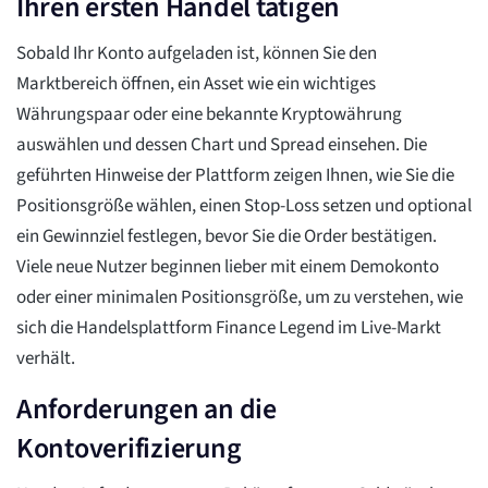
Ihren ersten Handel tätigen
Sobald Ihr Konto aufgeladen ist, können Sie den
Marktbereich öffnen, ein Asset wie ein wichtiges
Währungspaar oder eine bekannte Kryptowährung
auswählen und dessen Chart und Spread einsehen. Die
geführten Hinweise der Plattform zeigen Ihnen, wie Sie die
Positionsgröße wählen, einen Stop-Loss setzen und optional
ein Gewinnziel festlegen, bevor Sie die Order bestätigen.
Viele neue Nutzer beginnen lieber mit einem Demokonto
oder einer minimalen Positionsgröße, um zu verstehen, wie
sich die Handelsplattform Finance Legend im Live-Markt
verhält.
Anforderungen an die
Kontoverifizierung