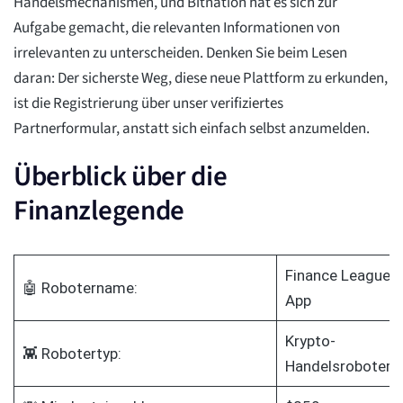
Handelsmechanismen, und Bitnation hat es sich zur
Aufgabe gemacht, die relevanten Informationen von
irrelevanten zu unterscheiden. Denken Sie beim Lesen
daran: Der sicherste Weg, diese neue Plattform zu erkunden,
ist die Registrierung über unser verifiziertes
Partnerformular, anstatt sich einfach selbst anzumelden.
Überblick über die
Finanzlegende
Finance League
🤖 Robotername:
App
Krypto-
👾 Robotertyp:
Handelsroboter