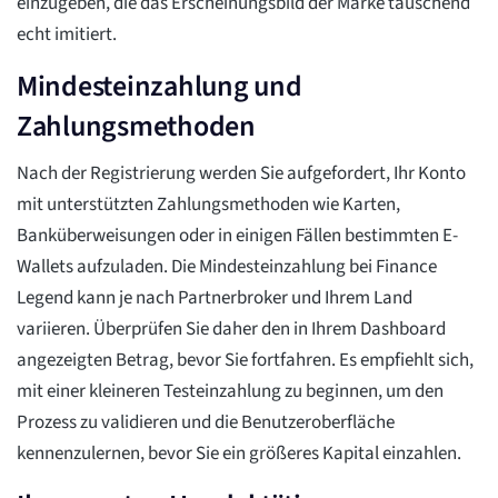
einzugeben, die das Erscheinungsbild der Marke täuschend
echt imitiert.
Mindesteinzahlung und
Zahlungsmethoden
Nach der Registrierung werden Sie aufgefordert, Ihr Konto
mit unterstützten Zahlungsmethoden wie Karten,
Banküberweisungen oder in einigen Fällen bestimmten E-
Wallets aufzuladen. Die Mindesteinzahlung bei Finance
Legend kann je nach Partnerbroker und Ihrem Land
variieren. Überprüfen Sie daher den in Ihrem Dashboard
angezeigten Betrag, bevor Sie fortfahren. Es empfiehlt sich,
mit einer kleineren Testeinzahlung zu beginnen, um den
Prozess zu validieren und die Benutzeroberfläche
kennenzulernen, bevor Sie ein größeres Kapital einzahlen.