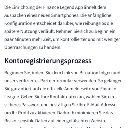
Die Einrichtung der Finance Legend App ähnelt dem
Auspacken eines neuen Smartphones: Die anfängliche
Konfiguration entscheidet darüber, wie reibungslos die
spätere Nutzung verläuft. Nehmen Sie sich zu Beginn ein
paar Minuten mehr Zeit, um kontrollierter und mit weniger
Überraschungen zu handeln.
Kontoregistrierungsprozess
Beginnen Sie, indem Sie dem Link von Bitnation folgen und
unser verifiziertes Partnerformular verwenden. So gelangen
Sie garantiert auf die offizielle Anmeldeseite von Finance
League. Geben Sie Ihre Kontaktdaten an, wählen Sie ein
sicheres Passwort und bestätigen Sie Ihre E-Mail-Adresse,
um Ihr Profil zu aktivieren. Dadurch minimieren Sie das
Risiko, sensible Daten auf einer gefälschten Website