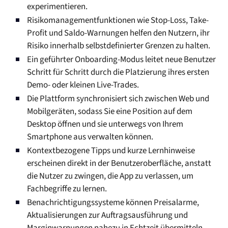
experimentieren.
Risikomanagementfunktionen wie Stop-Loss, Take-
Profit und Saldo-Warnungen helfen den Nutzern, ihr
Risiko innerhalb selbstdefinierter Grenzen zu halten.
Ein geführter Onboarding-Modus leitet neue Benutzer
Schritt für Schritt durch die Platzierung ihres ersten
Demo- oder kleinen Live-Trades.
Die Plattform synchronisiert sich zwischen Web und
Mobilgeräten, sodass Sie eine Position auf dem
Desktop öffnen und sie unterwegs von Ihrem
Smartphone aus verwalten können.
Kontextbezogene Tipps und kurze Lernhinweise
erscheinen direkt in der Benutzeroberfläche, anstatt
die Nutzer zu zwingen, die App zu verlassen, um
Fachbegriffe zu lernen.
Benachrichtigungssysteme können Preisalarme,
Aktualisierungen zur Auftragsausführung und