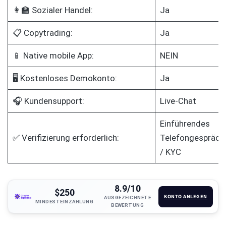
👩‍🏫 Sozialer Handel:
Ja
📋 Copytrading:
Ja
📱 Native mobile App:
NEIN
🖥️ Kostenloses Demokonto:
Ja
🎧 Kundensupport:
Live-Chat
Einführendes
✅ Verifizierung erforderlich:
Telefongespräch
/ KYC
8.9/10
$250
KONTO ANLEGEN
AUSGEZEICHNETE
MINDESTEINZAHLUNG
BEWERTUNG