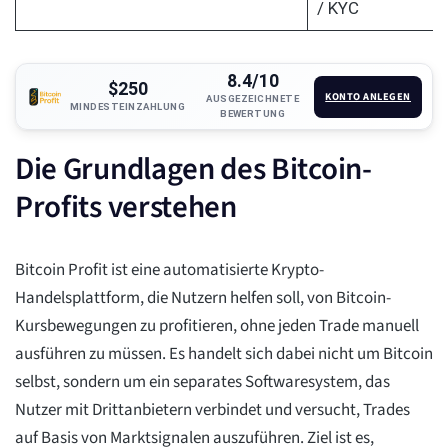
/ KYC
8.4/10
$250
KONTO ANLEGEN
AUSGEZEICHNETE
MINDESTEINZAHLUNG
BEWERTUNG
Die Grundlagen des Bitcoin-
Profits verstehen
Bitcoin Profit ist eine automatisierte Krypto-
Handelsplattform, die Nutzern helfen soll, von Bitcoin-
Kursbewegungen zu profitieren, ohne jeden Trade manuell
ausführen zu müssen. Es handelt sich dabei nicht um Bitcoin
selbst, sondern um ein separates Softwaresystem, das
Nutzer mit Drittanbietern verbindet und versucht, Trades
auf Basis von Marktsignalen auszuführen. Ziel ist es,