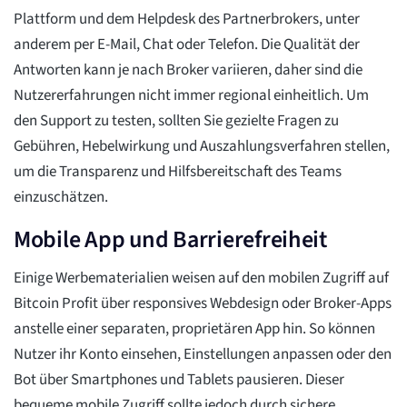
Plattform und dem Helpdesk des Partnerbrokers, unter
anderem per E-Mail, Chat oder Telefon. Die Qualität der
Antworten kann je nach Broker variieren, daher sind die
Nutzererfahrungen nicht immer regional einheitlich. Um
den Support zu testen, sollten Sie gezielte Fragen zu
Gebühren, Hebelwirkung und Auszahlungsverfahren stellen,
um die Transparenz und Hilfsbereitschaft des Teams
einzuschätzen.
Mobile App und Barrierefreiheit
Einige Werbematerialien weisen auf den mobilen Zugriff auf
Bitcoin Profit über responsives Webdesign oder Broker-Apps
anstelle einer separaten, proprietären App hin. So können
Nutzer ihr Konto einsehen, Einstellungen anpassen oder den
Bot über Smartphones und Tablets pausieren. Dieser
bequeme mobile Zugriff sollte jedoch durch sichere