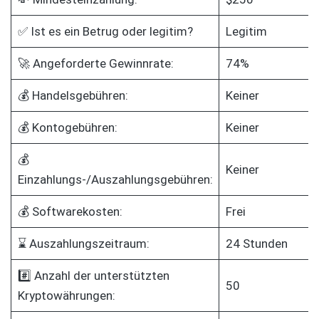
✅ Ist es ein Betrug oder legitim?
Legitim
🚀 Angeforderte Gewinnrate:
74%
💰 Handelsgebühren:
Keiner
💰 Kontogebühren:
Keiner
💰
Keiner
Einzahlungs-/Auszahlungsgebühren:
💰 Softwarekosten:
Frei
⌛ Auszahlungszeitraum:
24 Stunden
#️⃣ Anzahl der unterstützten
50
Kryptowährungen: