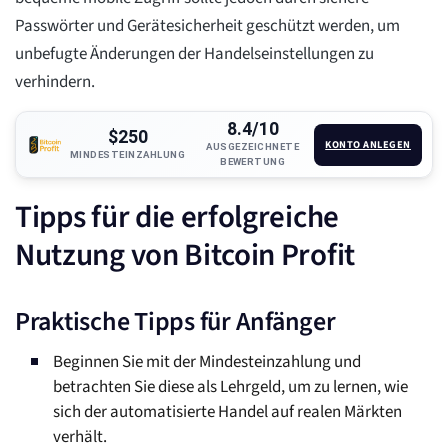
Passwörter und Gerätesicherheit geschützt werden, um
unbefugte Änderungen der Handelseinstellungen zu
verhindern.
8.4/10
$250
KONTO ANLEGEN
AUSGEZEICHNETE
MINDESTEINZAHLUNG
BEWERTUNG
Tipps für die erfolgreiche
Nutzung von Bitcoin Profit
Praktische Tipps für Anfänger
Beginnen Sie mit der Mindesteinzahlung und
betrachten Sie diese als Lehrgeld, um zu lernen, wie
sich der automatisierte Handel auf realen Märkten
verhält.