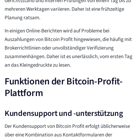
Gerichtsstand und internen Prüfungen von einem Tag bis zu
mehreren Werktagen variieren. Daher ist eine frühzeitige
Planung ratsam.
In einigen Online-Berichten wird auf Probleme bei
Auszahlungen von Bitcoin Profit hingewiesen, die häufig mit
Brokerrichtlinien oder unvollständiger Verifizierung
zusammenhängen. Daher ist es unerlässlich, vom ersten Tag
an das Kleingedruckte zu lesen.
Funktionen der Bitcoin-Profit-
Plattform
Kundensupport und -unterstützung
Der Kundensupport von Bitcoin Profit erfolgt üblicherweise
über eine Kombination aus Kontaktformularen der