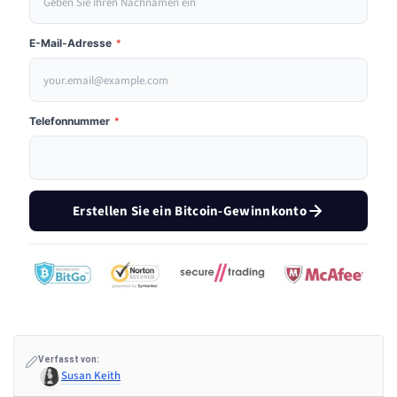
E-Mail-Adresse
*
Telefonnummer
*
Erstellen Sie ein Bitcoin-Gewinnkonto
Verfasst von:
Susan Keith