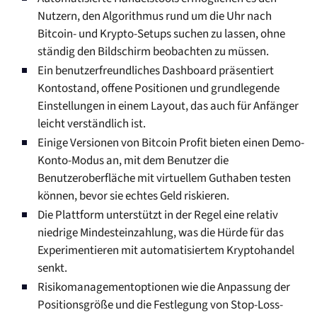
Nutzern, den Algorithmus rund um die Uhr nach
Bitcoin- und Krypto-Setups suchen zu lassen, ohne
ständig den Bildschirm beobachten zu müssen.
Ein benutzerfreundliches Dashboard präsentiert
Kontostand, offene Positionen und grundlegende
Einstellungen in einem Layout, das auch für Anfänger
leicht verständlich ist.
Einige Versionen von Bitcoin Profit bieten einen Demo-
Konto-Modus an, mit dem Benutzer die
Benutzeroberfläche mit virtuellem Guthaben testen
können, bevor sie echtes Geld riskieren.
Die Plattform unterstützt in der Regel eine relativ
niedrige Mindesteinzahlung, was die Hürde für das
Experimentieren mit automatisiertem Kryptohandel
senkt.
Risikomanagementoptionen wie die Anpassung der
Positionsgröße und die Festlegung von Stop-Loss-