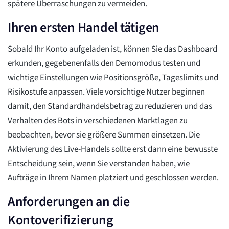
spätere Überraschungen zu vermeiden.
Ihren ersten Handel tätigen
Sobald Ihr Konto aufgeladen ist, können Sie das Dashboard
erkunden, gegebenenfalls den Demomodus testen und
wichtige Einstellungen wie Positionsgröße, Tageslimits und
Risikostufe anpassen. Viele vorsichtige Nutzer beginnen
damit, den Standardhandelsbetrag zu reduzieren und das
Verhalten des Bots in verschiedenen Marktlagen zu
beobachten, bevor sie größere Summen einsetzen. Die
Aktivierung des Live-Handels sollte erst dann eine bewusste
Entscheidung sein, wenn Sie verstanden haben, wie
Aufträge in Ihrem Namen platziert und geschlossen werden.
Anforderungen an die
Kontoverifizierung