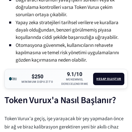
Bağlı aracı kurumun yavaş işlem süreleri veya ek
doğrulama kontrolleri varsa Token Vurux çekim
sorunları ortaya çıkabilir.
Yapay zeka stratejileri tarihsel verilere ve kurallara
dayalı olduğundan, benzeri görülmemiş piyasa
koşullarında ciddi şekilde başarısızlığa uğrayabilir.
Otomasyona güvenmek, kullanıcıların rehavete
kapılmasına ve temel risk yönetimi uygulamalarını
gözden kaçırmasına neden olabilir.
9.1/10
$250
HESAP OLUŞTUR
MÜKEMMEL
MINIMUM DEPOZITO
DERECELENDIRME
Token Vurux'a Nasıl Başlanır?
Token Vurux'a geçiş, işe yarayacak bir şey yapmadan önce
bir ağ ve biraz kalibrasyon gerektiren yeni bir akıllı cihaz