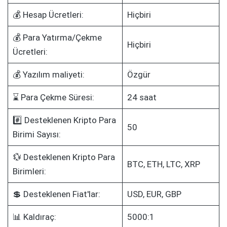
💰 Hesap Ücretleri:
Hiçbiri
💰 Para Yatırma/Çekme
Hiçbiri
Ücretleri:
💰 Yazılım maliyeti:
Özgür
⌛ Para Çekme Süresi:
24 saat
#️⃣ Desteklenen Kripto Para
50
Birimi Sayısı:
💱 Desteklenen Kripto Para
BTC, ETH, LTC, XRP
Birimleri:
💲 Desteklenen Fiat'lar:
USD, EUR, GBP
📊 Kaldıraç:
5000:1