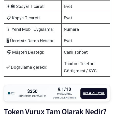
👩‍🏫 Sosyal Ticaret:
Evet
📋 Kopya Ticareti:
Evet
📱 Yerel Mobil Uygulama:
Numara
🖥️ Ücretsiz Demo Hesabı:
Evet
🎧 Müşteri Desteği:
Canlı sohbet
Tanıtım Telefon
✅ Doğrulama gerekli:
Görüşmesi / KYC
9.1/10
$250
HESAP OLUŞTUR
MÜKEMMEL
MINIMUM DEPOZITO
DERECELENDIRME
Token Vurux Tam Olarak Nedir?