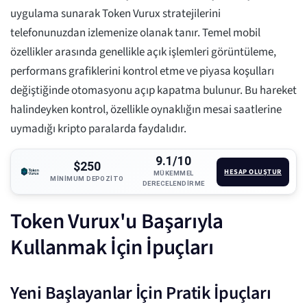
uygulama sunarak Token Vurux stratejilerini
telefonunuzdan izlemenize olanak tanır. Temel mobil
özellikler arasında genellikle açık işlemleri görüntüleme,
performans grafiklerini kontrol etme ve piyasa koşulları
değiştiğinde otomasyonu açıp kapatma bulunur. Bu hareket
halindeyken kontrol, özellikle oynaklığın mesai saatlerine
uymadığı kripto paralarda faydalıdır.
9.1/10
$250
HESAP OLUŞTUR
MÜKEMMEL
MINIMUM DEPOZITO
DERECELENDIRME
Token Vurux'u Başarıyla
Kullanmak İçin İpuçları
Yeni Başlayanlar İçin Pratik İpuçları