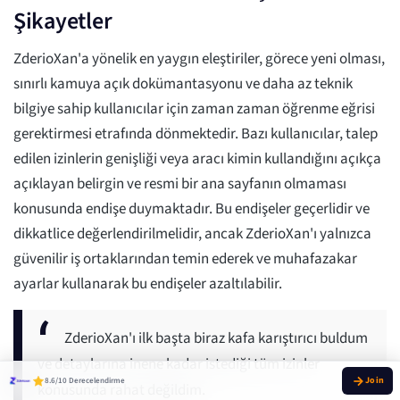
Şikayetler
ZderioXan'a yönelik en yaygın eleştiriler, görece yeni olması,
sınırlı kamuya açık dokümantasyonu ve daha az teknik
bilgiye sahip kullanıcılar için zaman zaman öğrenme eğrisi
gerektirmesi etrafında dönmektedir. Bazı kullanıcılar, talep
edilen izinlerin genişliği veya aracı kimin kullandığını açıkça
açıklayan belirgin ve resmi bir ana sayfanın olmaması
konusunda endişe duymaktadır. Bu endişeler geçerlidir ve
dikkatlice değerlendirilmelidir, ancak ZderioXan'ı yalnızca
güvenilir iş ortaklarından temin ederek ve muhafazakar
ayarlar kullanarak bu endişeler azaltılabilir.
ZderioXan'ı ilk başta biraz kafa karıştırıcı buldum
ve detaylarına inene kadar istediği tüm izinler
8.6/10 Derecelendirme
konusunda rahat değildim.