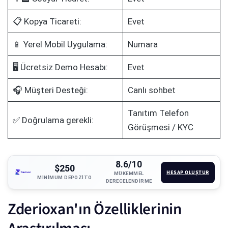
📋 Kopya Ticareti:
Evet
📱 Yerel Mobil Uygulama:
Numara
🖥️ Ücretsiz Demo Hesabı:
Evet
🎧 Müşteri Desteği:
Canlı sohbet
Tanıtım Telefon
✅ Doğrulama gerekli:
Görüşmesi / KYC
8.6/10
$250
HESAP OLUŞTUR
MÜKEMMEL
MINIMUM DEPOZITO
DERECELENDIRME
Zderioxan'ın Özelliklerinin