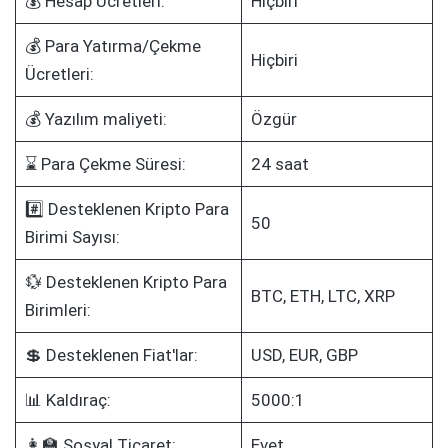
💰 Hesap Ücretleri:
Hiçbiri
💰 Para Yatırma/Çekme
Hiçbiri
Ücretleri:
💰 Yazılım maliyeti:
Özgür
⌛ Para Çekme Süresi:
24 saat
#️⃣ Desteklenen Kripto Para
50
Birimi Sayısı:
💱 Desteklenen Kripto Para
BTC, ETH, LTC, XRP
Birimleri:
💲 Desteklenen Fiat'lar:
USD, EUR, GBP
📊 Kaldıraç:
5000:1
👩‍🏫 Sosyal Ticaret:
Evet