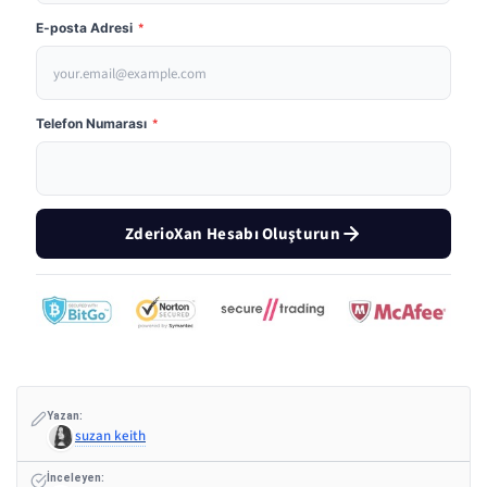
E-posta Adresi
*
Telefon Numarası
*
ZderioXan Hesabı Oluşturun
Yazan:
suzan keith
İnceleyen: