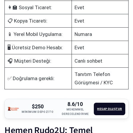
👩‍🏫 Sosyal Ticaret:
Evet
📋 Kopya Ticareti:
Evet
📱 Yerel Mobil Uygulama:
Numara
🖥️ Ücretsiz Demo Hesabı:
Evet
🎧 Müşteri Desteği:
Canlı sohbet
Tanıtım Telefon
✅ Doğrulama gerekli:
Görüşmesi / KYC
8.6/10
$250
HESAP OLUŞTUR
MÜKEMMEL
MINIMUM DEPOZITO
DERECELENDIRME
Hemen Rudo2U: Temel