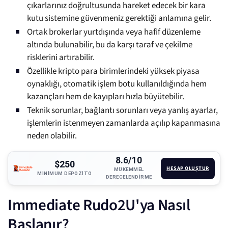
çıkarlarınız doğrultusunda hareket edecek bir kara
kutu sistemine güvenmeniz gerektiği anlamına gelir.
Ortak brokerlar yurtdışında veya hafif düzenleme
altında bulunabilir, bu da karşı taraf ve çekilme
risklerini artırabilir.
Özellikle kripto para birimlerindeki yüksek piyasa
oynaklığı, otomatik işlem botu kullanıldığında hem
kazançları hem de kayıpları hızla büyütebilir.
Teknik sorunlar, bağlantı sorunları veya yanlış ayarlar,
işlemlerin istenmeyen zamanlarda açılıp kapanmasına
neden olabilir.
8.6/10
$250
HESAP OLUŞTUR
MÜKEMMEL
MINIMUM DEPOZITO
DERECELENDIRME
Immediate Rudo2U'ya Nasıl
Başlanır?