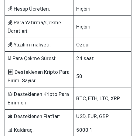
💰 Hesap Ücretleri:
Hiçbiri
💰 Para Yatırma/Çekme
Hiçbiri
Ücretleri:
💰 Yazılım maliyeti:
Özgür
⌛ Para Çekme Süresi:
24 saat
#️⃣ Desteklenen Kripto Para
50
Birimi Sayısı:
💱 Desteklenen Kripto Para
BTC, ETH, LTC, XRP
Birimleri:
💲 Desteklenen Fiat'lar:
USD, EUR, GBP
📊 Kaldıraç:
5000:1