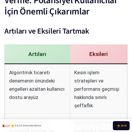
Verme: Potansiyel Kullanıcılar
İçin Önemli Çıkarımlar
Artıları ve Eksileri Tartmak
Artıları
Eksileri
Algoritmik ticareti
Kesin işlem
denemenin önündeki
stratejileri ve
engelleri azaltan kullanıcı
performans geçmişi
dostu arayüz.
hakkında sınırlı
şeffaflık.
Otomatik ve yarı
Üçüncü taraf aracı
8.6/10 Derecelendirme
otomatik modlar, ne
kurumlara bağımlılık,