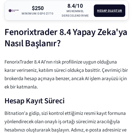
8.4/10
$250
HESAP OLUŞTUR
MÜKEMMEL
MINIMUM DEPOZITO
DERECELENDIRME
Fenorixtrader 8.4 Yapay Zeka'ya
Nasıl Başlanır?
FenorixTrader 8.4 AI'nın risk profilinize uygun olduğuna
karar verirseniz, katılım süreci oldukça basittir. Çevrimiçi bir
brokerda hesap açmaya benzer, ancak AI işlem arayüzü için
ek bir katmanla.
Hesap Kayıt Süreci
Bitnation'a gidip, sizi kontrol ettiğimiz resmi kayıt formuna
yönlendirecek olan onaylı iş ortağı sürecimiz aracılığıyla
hesabınızı oluşturarak başlayın. Adınız, e-posta adresiniz ve