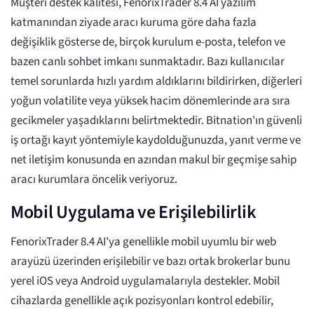
Müşteri destek kalitesi, FenorixTrader 8.4 AI yazılım
katmanından ziyade aracı kuruma göre daha fazla
değişiklik gösterse de, birçok kurulum e-posta, telefon ve
bazen canlı sohbet imkanı sunmaktadır. Bazı kullanıcılar
temel sorunlarda hızlı yardım aldıklarını bildirirken, diğerleri
yoğun volatilite veya yüksek hacim dönemlerinde ara sıra
gecikmeler yaşadıklarını belirtmektedir. Bitnation'ın güvenli
iş ortağı kayıt yöntemiyle kaydolduğunuzda, yanıt verme ve
net iletişim konusunda en azından makul bir geçmişe sahip
aracı kurumlara öncelik veriyoruz.
Mobil Uygulama ve Erişilebilirlik
FenorixTrader 8.4 AI'ya genellikle mobil uyumlu bir web
arayüzü üzerinden erişilebilir ve bazı ortak brokerlar bunu
yerel iOS veya Android uygulamalarıyla destekler. Mobil
cihazlarda genellikle açık pozisyonları kontrol edebilir,