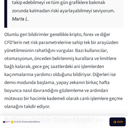
takip edebilmeyi ve tüm gün grafiklere bakmak
zorunda kalmadan riski ayarlayabilmeyi seviyorum.
Marta L.
Olumlu geri bildirimler genellikle kripto, forex ve diğer
CFD'lerin net risk parametrelerine sahip tek bir arayüzden
yönetilmesinin rahatlığını vurgular. Bazı kullanıcılar,
otomasyonun, önceden belirlenmiş kurallara ve limitlere
bağlı kalarak, gece geç saatlerdeki ani işlemlerden
kaçınmalarına yardımcı olduğunu bildiriyor. Diğerleri ise
demo modunda başlama, yapay zekanın birkaç hafta
boyunca nasıl davrandığını gözlemleme ve ardından
mütevazı bir hacimle kademeli olarak canlı işlemlere geçme
olanağını takdir ediyor.
Kullanıcılardan Gelen Eleştiri ve
8.4/10 Derecelendirme