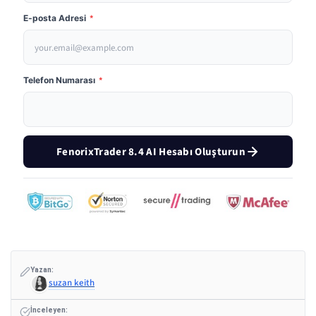
E-posta Adresi
*
Telefon Numarası
*
FenorixTrader 8.4 AI Hesabı Oluşturun
Yazan:
suzan keith
İnceleyen: