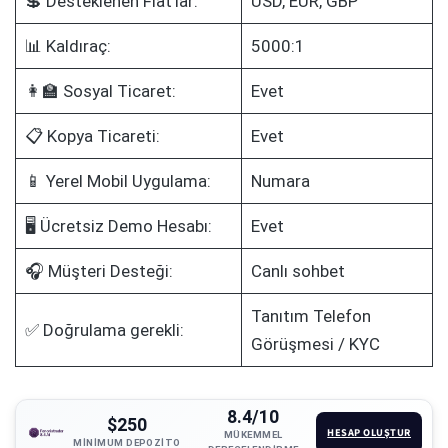
💲 Desteklenen Fiat'lar:
USD, EUR, GBP
📊 Kaldıraç:
5000:1
👩‍🏫 Sosyal Ticaret:
Evet
📋 Kopya Ticareti:
Evet
📱 Yerel Mobil Uygulama:
Numara
🖥️ Ücretsiz Demo Hesabı:
Evet
🎧 Müşteri Desteği:
Canlı sohbet
Tanıtım Telefon
✅ Doğrulama gerekli:
Görüşmesi / KYC
8.4/10
$250
HESAP OLUŞTUR
MÜKEMMEL
MINIMUM DEPOZITO