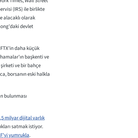
ork Times, Wall Street
rvisi (IRS) ile birlikte
e alacaklı olarak
Kong'daki devlet
, FTX'in daha küçük
ahamalar'ın başkenti ve
şirketi ve bir bahçe
ıca, borsanın eski halkla
nın bulunması
,5 milyar dijital varlık
ıkları satmak istiyor.
BF'yi yumrukla
.