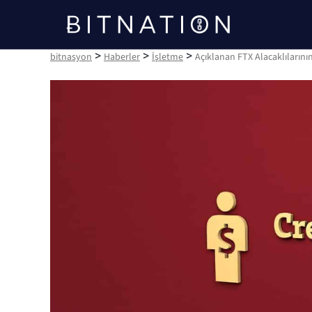
bitnasyon
>
>
>
bitnasyon
Haberler
İşletme
Açıklanan FTX Alacaklılarının