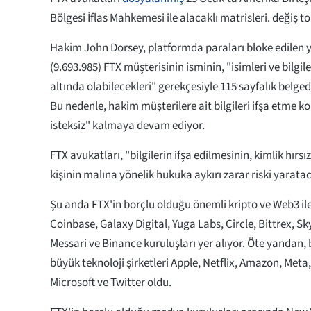
Bölgesi İflas Mahkemesi ile alacaklı matrisleri. değiş
Hakim John Dorsey, platformda paraları bloke edilen y
(9.693.985) FTX müşterisinin isminin, "isimleri ve bilgileri
altında olabilecekleri" gerekçesiyle 115 sayfalık belgede
Bu nedenle, hakim müşterilere ait bilgileri ifşa etme 
isteksiz" kalmaya devam ediyor.
FTX avukatları, "bilgilerin ifşa edilmesinin, kimlik hırsı
kişinin malına yönelik hukuka aykırı zarar riski yarat
Şu anda FTX'in borçlu olduğu önemli kripto ve Web3 ile i
Coinbase, Galaxy Digital, Yuga Labs, Circle, Bittrex, Sk
Messari ve Binance kuruluşları yer alıyor. Öte yandan
büyük teknoloji şirketleri Apple, Netflix, Amazon, Meta
Microsoft ve Twitter oldu.