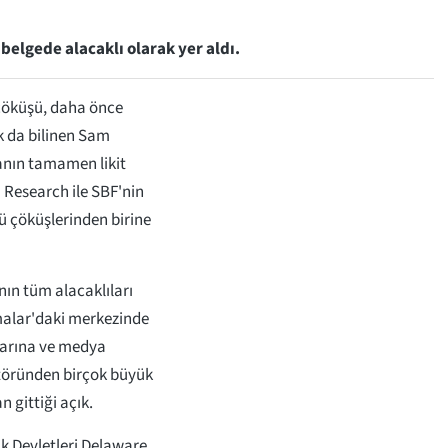
 belgede alacaklı olarak yer aldı.
n çöküşü, daha önce
ak da bilinen Sam
sanın tamamen likit
Research ile SBF'nin
tü çöküşlerinden birine
ının tüm alacaklıları
amalar'daki merkezinde
larına ve medya
ktöründen birçok büyük
n gittiği açık.
k Devletleri Delaware