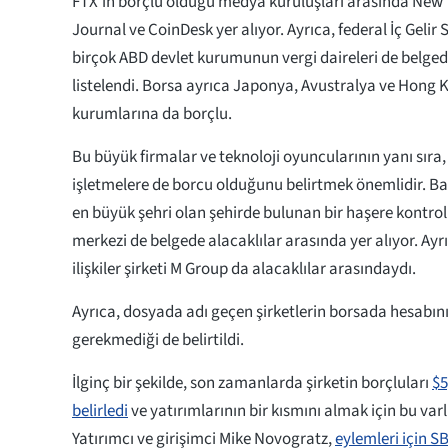
FTX'in borçlu olduğu medya kuruluşları arasında New Y
Journal ve CoinDesk yer alıyor. Ayrıca, federal İç Gelir Se
birçok ABD devlet kurumunun vergi daireleri de belged
listelendi. Borsa ayrıca Japonya, Avustralya ve Hong 
kurumlarına da borçlu.
Bu büyük firmalar ve teknoloji oyuncularının yanı sıra
işletmelere de borcu olduğunu belirtmek önemlidir. B
en büyük şehri olan şehirde bulunan bir haşere kontrol 
merkezi de belgede alacaklılar arasında yer alıyor. Ayr
ilişkiler şirketi M Group da alacaklılar arasındaydı.
Ayrıca, dosyada adı geçen şirketlerin borsada hesabı
gerekmediği de belirtildi.
İlginç bir şekilde, son zamanlarda şirketin borçluları
$5
belirledi
ve yatırımlarının bir kısmını almak için bu varl
Yatırımcı ve girişimci Mike Novogratz,
eylemleri için S