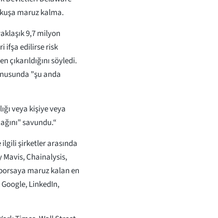
 tokuşa maruz kalma.
aklaşık 9,7 milyon
 ifşa edilirse risk
n çıkarıldığını söyledi.
konusunda "şu anda
zlığı veya kişiye veya
acağını" savundu.“
lgili şirketler arasında
y Mavis, Chainalysis,
, borsaya maruz kalan en
, Google, LinkedIn,