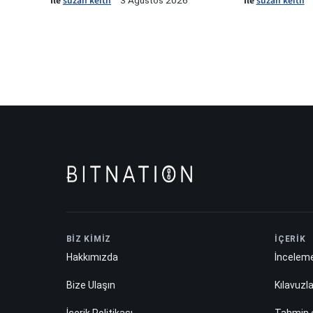
İle
suzan keith
İle
suzan keith
3 Ağustos 2026
BİZ KİMİZ
İÇERİK
Hakkımızda
İnceleme
Bize Ulaşın
Kılavuzl