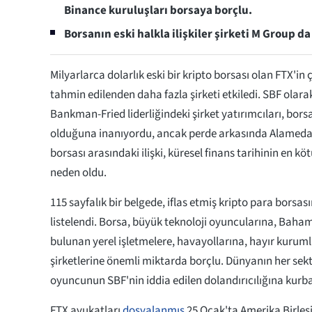
Binance kuruluşları borsaya borçlu.
Borsanın eski halkla ilişkiler şirketi M Group da
Milyarlarca dolarlık eski bir kripto borsası olan FTX'i
tahmin edilenden daha fazla şirketi etkiledi. SBF olar
Bankman-Fried liderliğindeki şirket yatırımcıları, bor
olduğuna inanıyordu, ancak perde arkasında Alameda 
borsası arasındaki ilişki, küresel finans tarihinin en kö
neden oldu.
115 sayfalık bir belgede, iflas etmiş kripto para borsas
listelendi. Borsa, büyük teknoloji oyuncularına, Bah
bulunan yerel işletmelere, havayollarına, hayır kurum
şirketlerine önemli miktarda borçlu. Dünyanın her se
oyuncunun SBF'nin iddia edilen dolandırıcılığına kurba
FTX avukatları
dosyalanmış
25 Ocak'ta Amerika Birleşi