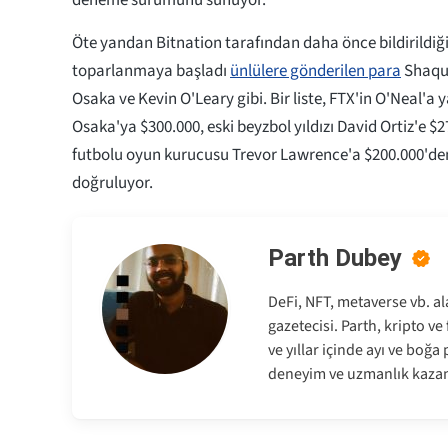
Öte yandan Bitnation tarafından daha önce bildirildiği
toparlanmaya başladı
ünlülere gönderilen para
Shaqui
Osaka ve Kevin O'Leary gibi. Bir liste, FTX'in O'Neal'a 
Osaka'ya $300.000, eski beyzbol yıldızı David Ortiz'e 
futbolu oyun kurucusu Trevor Lawrence'a $200.000'den 
doğruluyor.
Parth Dubey
DeFi, NFT, metaverse vb. al
gazetecisi. Parth, kripto v
ve yıllar içinde ayı ve boğ
deneyim ve uzmanlık kazan