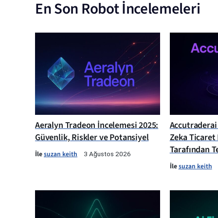
En Son Robot İncelemeleri
Aeralyn Tradeon İncelemesi 2025:
Accutraderai
Güvenlik, Riskler ve Potansiyel
Zeka Ticaret
Tarafından Te
İle
suzan keith
3 Ağustos 2026
İle
suzan keith