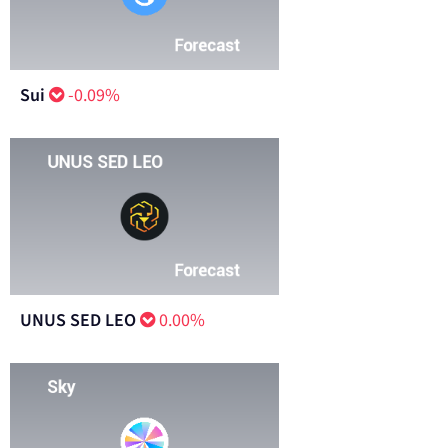
Sui
-0.09%
UNUS SED LEO
0.00%