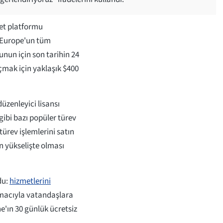
aret platformu
X Europe'un tüm
unun için son tarihin 24
açmak için yaklaşık $400
üzenleyici lisansı
gibi bazı popüler türev
ürev işlemlerini satın
n yükselişte olması
du:
hizmetlerini
amacıyla vatandaşlara
'ın 30 günlük ücretsiz