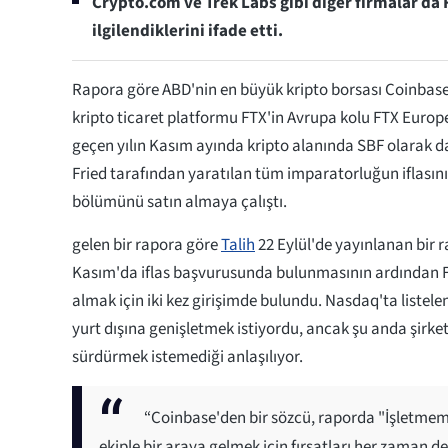
Crypto.com ve Trek Labs gibi diğer firmalar da
ilgilendiklerini ifade etti.
Rapora göre ABD'nin en büyük kripto borsası Coinbase'
kripto ticaret platformu FTX'in Avrupa kolu FTX Europe
geçen yılın Kasım ayında kripto alanında SBF olarak 
Fried tarafından yaratılan tüm imparatorluğun iflası
bölümünü satın almaya çalıştı.
gelen bir rapora göre
Talih
22 Eylül'de yayınlanan bir 
Kasım'da iflas başvurusunda bulunmasının ardından F
almak için iki kez girişimde bulundu. Nasdaq'ta listelene
yurt dışına genişletmek istiyordu, ancak şu anda şirke
sürdürmek istemediği anlaşılıyor.
“Coinbase'den bir sözcü, raporda "İşletmemi
ekiple bir araya gelmek için fırsatları her zaman de