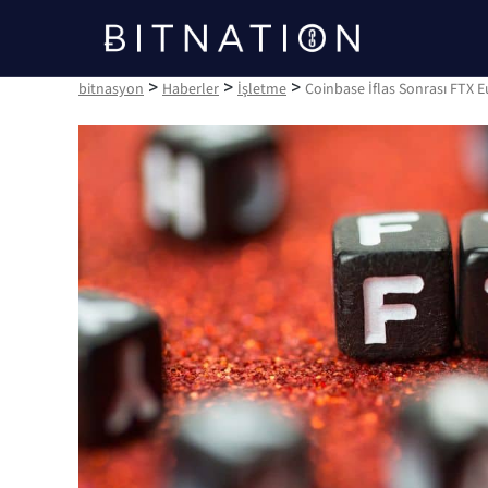
bitnasyon
>
>
>
bitnasyon
Haberler
İşletme
Coinbase İflas Sonrası FTX E