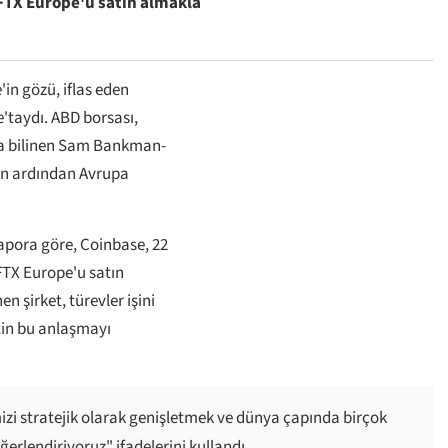
 FTX Europe'u satın almakla
in gözü, iflas eden
'taydı. ABD borsası,
da bilinen Sam Bankman-
nın ardından Avrupa
rapora göre, Coinbase, 22
TX Europe'u satın
n şirket, türevler işini
tin bu anlaşmayı
zi stratejik olarak genişletmek ve dünya çapında birçok
ğerlendiriyoruz" ifadelerini kullandı.