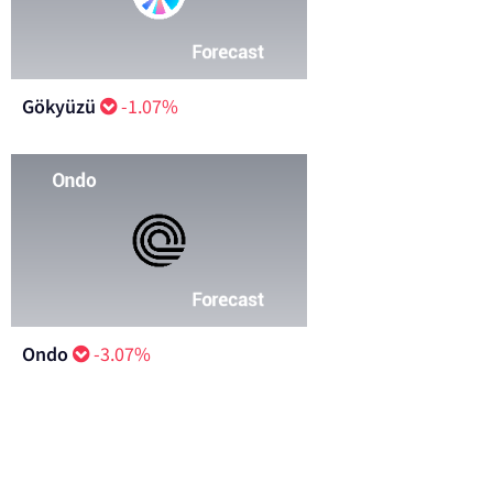
Gökyüzü
-1.07%
Ondo
-3.07%