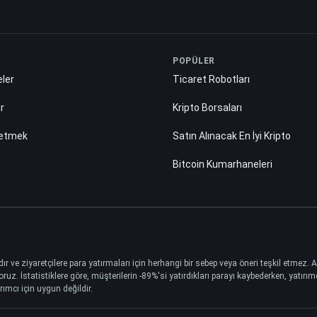
POPÜLER
ler
Ticaret Robotları
ar
Kripto Borsaları
 etmek
Satın Alınacak En İyi Kripto
Bitcoin Kumarhaneleri
dır ve ziyaretçilere para yatırmaları için herhangi bir sebep veya öneri teşkil etmez.
 İstatistiklere göre, müşterilerin -89%'si yatırdıkları parayı kaybederken, yatırımcı
rımcı için uygun değildir.