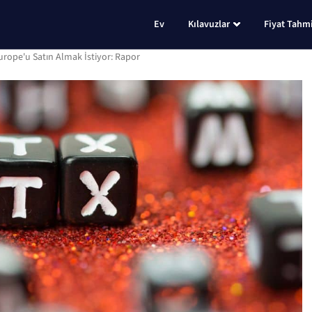
Ev
Kılavuzlar
Fiyat Tahmi
urope'u Satın Almak İstiyor: Rapor