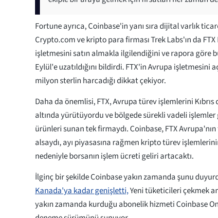
Fortune ayrıca, Coinbase'in yanı sıra dijital varlık tic
Crypto.com ve kripto para firması Trek Labs'ın da FT
işletmesini satın almakla ilgilendiğini ve rapora göre b
Eylül'e uzatıldığını bildirdi. FTX'in Avrupa işletmesini 
milyon sterlin harcadığı dikkat çekiyor.
Daha da önemlisi, FTX, Avrupa türev işlemlerini Kıbrıs d
altında yürütüyordu ve bölgede sürekli vadeli işlemler 
ürünleri sunan tek firmaydı. Coinbase, FTX Avrupa'nın t
alsaydı, ayı piyasasına rağmen kripto türev işlemlerini
nedeniyle borsanın işlem ücreti geliri artacaktı.
İlginç bir şekilde Coinbase yakın zamanda şunu duyur
Kanada'ya kadar genişletti,
Yeni tüketicileri çekmek 
yakın zamanda kurduğu abonelik hizmeti Coinbase One
deneme sürümünü sunuyor.