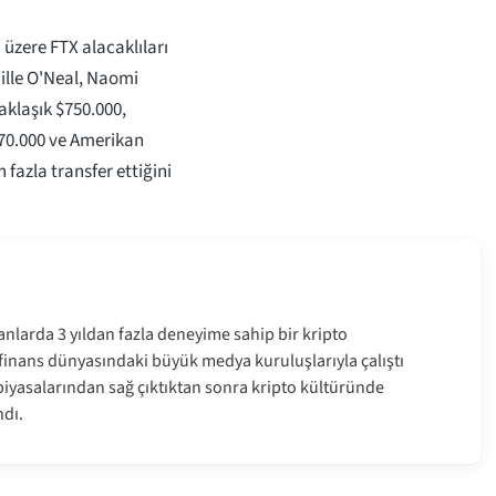
 üzere FTX alacaklıları
lle O'Neal, Naomi
yaklaşık $750.000,
$270.000 ve Amerikan
fazla transfer ettiğini
anlarda 3 yıldan fazla deneyime sahip bir kripto
e finans dünyasındaki büyük medya kuruluşlarıyla çalıştı
a piyasalarından sağ çıktıktan sonra kripto kültüründe
dı.