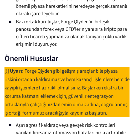
önemli piyasa hareketlerini neredeyse gerçek zamanlı
olarak işaretleyebilir.
Bazı ortak kuruluşlar, Forge Qlyden'ın birleşik
panosundan forex veya CFD'lerin yanı sıra kripto para
çiftleri ticareti yapmanıza olanak tanıyan çoklu varlık
erişimini duyuruyor.
Önemli Hususlar
[!]
Uyarı:
Forge Qlyden gibi gelişmiş araçlar bile piyasa
riskini ortadan kaldıramaz ve hem kazançlı işlemlere hem de
kayıplı işlemlere hazırlıklı olmalısınız. Başlarken ekstra bir
koruma katmanı eklemek için, güvenilir entegrasyon
ortaklarıyla çalıştığınızdan emin olmak adına, doğrulanmış
iş ortağı formumuz aracılığıyla kaydınızı başlatın.
Aşırı agresif kaldıraç veya gevşek risk kontrolleri
yapılandırırsanız, otomasyon hataları hızla artırabilir.