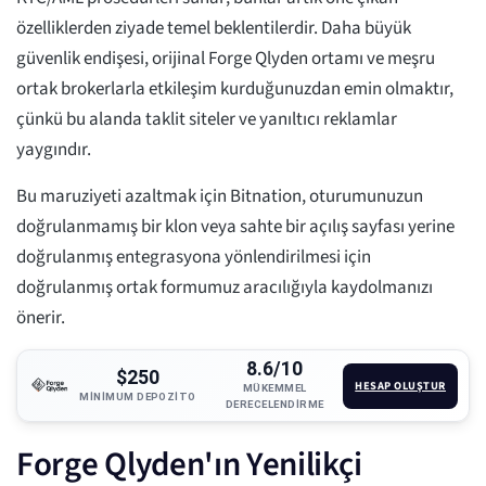
özelliklerden ziyade temel beklentilerdir. Daha büyük
güvenlik endişesi, orijinal Forge Qlyden ortamı ve meşru
ortak brokerlarla etkileşim kurduğunuzdan emin olmaktır,
çünkü bu alanda taklit siteler ve yanıltıcı reklamlar
yaygındır.
Bu maruziyeti azaltmak için Bitnation, oturumunuzun
doğrulanmamış bir klon veya sahte bir açılış sayfası yerine
doğrulanmış entegrasyona yönlendirilmesi için
doğrulanmış ortak formumuz aracılığıyla kaydolmanızı
önerir.
8.6/10
$250
HESAP OLUŞTUR
MÜKEMMEL
MINIMUM DEPOZITO
DERECELENDIRME
Forge Qlyden'ın Yenilikçi