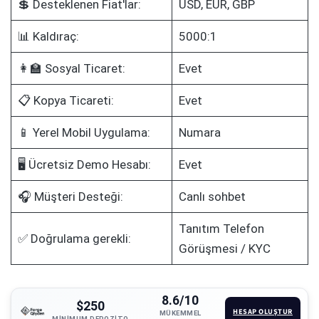
💲 Desteklenen Fiat'lar:
USD, EUR, GBP
📊 Kaldıraç:
5000:1
👩‍🏫 Sosyal Ticaret:
Evet
📋 Kopya Ticareti:
Evet
📱 Yerel Mobil Uygulama:
Numara
🖥️ Ücretsiz Demo Hesabı:
Evet
🎧 Müşteri Desteği:
Canlı sohbet
Tanıtım Telefon
✅ Doğrulama gerekli:
Görüşmesi / KYC
8.6/10
$250
HESAP OLUŞTUR
MÜKEMMEL
MINIMUM DEPOZITO