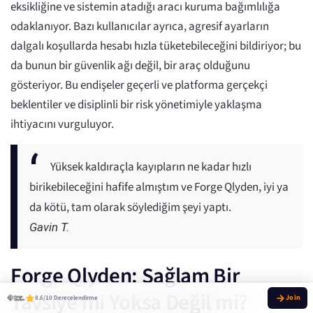
eksikliğine ve sistemin atadığı aracı kuruma bağımlılığa
odaklanıyor. Bazı kullanıcılar ayrıca, agresif ayarların
dalgalı koşullarda hesabı hızla tüketebileceğini bildiriyor; bu
da bunun bir güvenlik ağı değil, bir araç olduğunu
gösteriyor. Bu endişeler geçerli ve platforma gerçekçi
beklentiler ve disiplinli bir risk yönetimiyle yaklaşma
ihtiyacını vurguluyor.
Yüksek kaldıraçla kayıpların ne kadar hızlı
birikebileceğini hafife almıştım ve Forge Qlyden, iyi ya
da kötü, tam olarak söylediğim şeyi yaptı.
Gavin T.
Forge Qlyden: Sağlam Bir
Tavsiye mi Yoksa Değil mi?
8.6/10 Derecelendirme