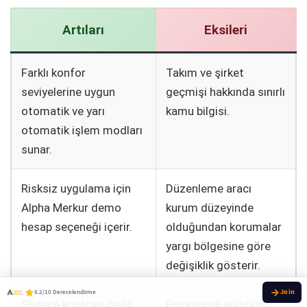
Artıları
Eksileri
Farklı konfor
Takım ve şirket
seviyelerine uygun
geçmişi hakkında sınırlı
otomatik ve yarı
kamu bilgisi.
otomatik işlem modları
sunar.
Risksiz uygulama için
Düzenleme aracı
Alpha Merkur demo
kurum düzeyinde
hesap seçeneği içerir.
olduğundan korumalar
yargı bölgesine göre
değişiklik gösterir.
8.2/10 Derecelendirme
Sadece kriptoyu değil,
Pazarlama anlatıları