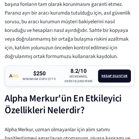
başına fonların tam olarak korunmasını garanti etmez.
Paranız ayrı bir aracı kurumda tutulduğu için, asıl güvenlik
sorusu, bu aracı kurumun müşteri bakiyelerini nasıl
koruduğu ve hesapları nasıl ayırdığıdır. Sahte bir kopyaya
veya doğrulanmamış bir ortağa bulaşma riskini azaltmak
için, katılım yolunuzun önceden kontrol edilmesi için
doğrulanmış ortak formumuzu kullanarak kaydolun.
8.2/10
$250
HESAP OLUŞTUR
MÜKEMMEL
MINIMUM DEPOZITO
DERECELENDIRME
Alpha Merkur'ün En Etkileyici
Özellikleri Nelerdir?
Alpha Merkur, uzman olmayanlar için alım satımı
basitleştirmeyi amaçlayan otomasyon, piyasa kapsamı ve