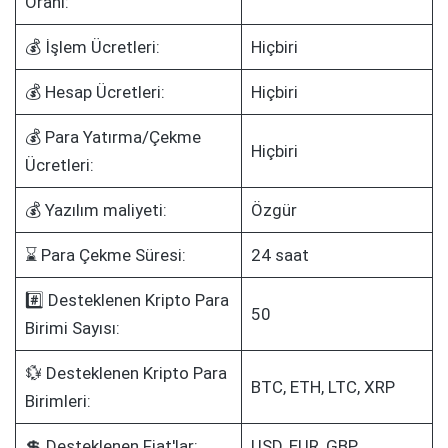
Oranı:
💰 İşlem Ücretleri:
Hiçbiri
💰 Hesap Ücretleri:
Hiçbiri
💰 Para Yatırma/Çekme
Hiçbiri
Ücretleri:
💰 Yazılım maliyeti:
Özgür
⌛ Para Çekme Süresi:
24 saat
#️⃣ Desteklenen Kripto Para
50
Birimi Sayısı:
💱 Desteklenen Kripto Para
BTC, ETH, LTC, XRP
Birimleri:
💲 Desteklenen Fiat'lar:
USD, EUR, GBP