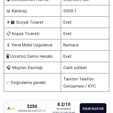
📊 Kaldıraç:
5000:1
👩‍🏫 Sosyal Ticaret:
Evet
📋 Kopya Ticareti:
Evet
📱 Yerel Mobil Uygulama:
Numara
🖥️ Ücretsiz Demo Hesabı:
Evet
🎧 Müşteri Desteği:
Canlı sohbet
Tanıtım Telefon
✅ Doğrulama gerekli:
Görüşmesi / KYC
8.2/10
$250
HESAP OLUŞTUR
MÜKEMMEL
MINIMUM DEPOZITO
DERECELENDIRME