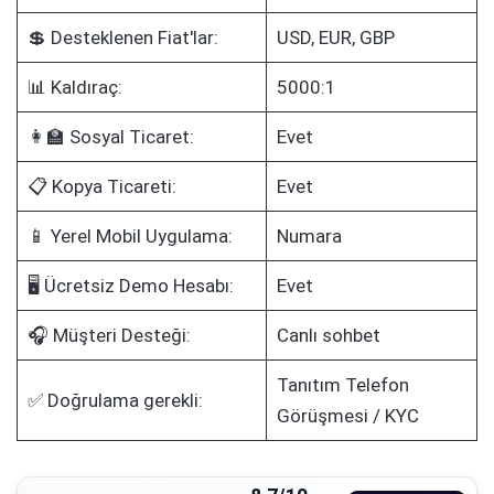
💲 Desteklenen Fiat'lar:
USD, EUR, GBP
📊 Kaldıraç:
5000:1
👩‍🏫 Sosyal Ticaret:
Evet
📋 Kopya Ticareti:
Evet
📱 Yerel Mobil Uygulama:
Numara
🖥️ Ücretsiz Demo Hesabı:
Evet
🎧 Müşteri Desteği:
Canlı sohbet
Tanıtım Telefon
✅ Doğrulama gerekli:
Görüşmesi / KYC