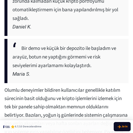
zorunda kalmadan küçük kripto portföyümü
otomatikleştirmem için bana yapılandırılmış bir yol
sağladı.
Daniel K.
Bir demo ve küçük bir depozito ile başladım ve
arayüz, botun ne yaptığını görmemi ve risk
seviyelerimi ayarlamamı kolaylaştırdı.
Maria S.
Olumlu deneyimler bildiren kullanıcılar genellikle katılım
sürecinin basit olduğunu ve kripto işlemlerini izlemek için
tek bir panele sahip olmaktan memnun olduklarını
belirtiyor. Bazıları, yoğun iş günlerinde sistemin çalışmasına
izin verip akşamları veya hafta sonları ayarları değiştirmek
8.7/10 Derecelendirme
için sisteme giriş yapabilme özelliğini beğeniyor. Piyasalar