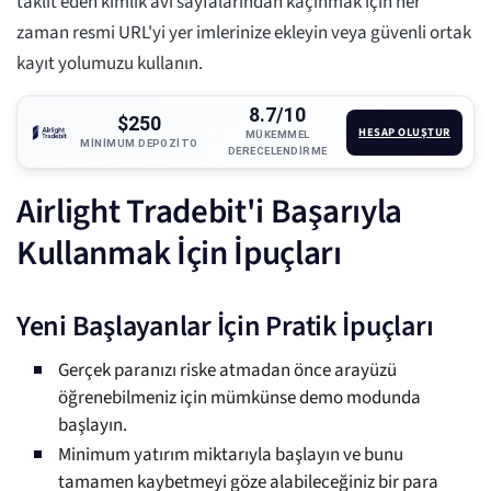
taklit eden kimlik avı sayfalarından kaçınmak için her
zaman resmi URL'yi yer imlerinize ekleyin veya güvenli ortak
kayıt yolumuzu kullanın.
8.7/10
$250
HESAP OLUŞTUR
MÜKEMMEL
MINIMUM DEPOZITO
DERECELENDIRME
Airlight Tradebit'i Başarıyla
Kullanmak İçin İpuçları
Yeni Başlayanlar İçin Pratik İpuçları
Gerçek paranızı riske atmadan önce arayüzü
öğrenebilmeniz için mümkünse demo modunda
başlayın.
Minimum yatırım miktarıyla başlayın ve bunu
tamamen kaybetmeyi göze alabileceğiniz bir para