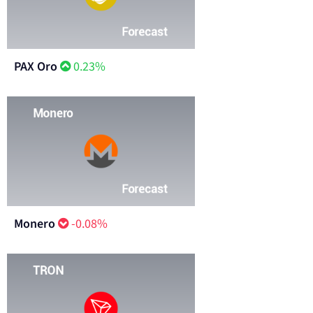
PAX Oro
0.23%
Monero
-0.08%