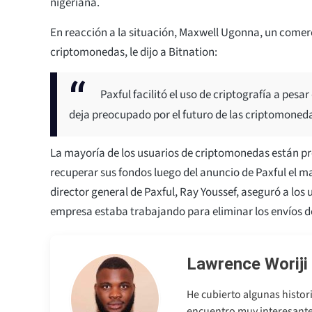
nigeriana.
En reacción a la situación, Maxwell Ugonna, un comer
criptomonedas, le dijo a Bitnation:
Paxful facilitó el uso de criptografía a pesa
deja preocupado por el futuro de las criptomoneda
La mayoría de los usuarios de criptomonedas están p
recuperar sus fondos luego del anuncio de Paxful el ma
director general de Paxful, Ray Youssef, aseguró a los u
empresa estaba trabajando para eliminar los envíos de
Lawrence Woriji
He cubierto algunas histor
encuentro muy interesantes