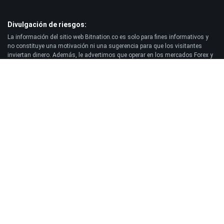
Divulgación de riesgos:
La información del sitio web Bitnation.co es solo para fines informativos y
no constituye una motivación ni una sugerencia para que los visitantes
inviertan dinero. Además, le advertimos que operar en los mercados Forex y
CFD siempre conlleva un alto riesgo. Según las estadísticas, entre el 75 y el
891% de los clientes pierden sus fondos invertidos y solo entre el 11 y el
251% de los operadores obtienen ganancias. Operar con futuros y opciones
conlleva un riesgo considerable de pérdida y no es adecuado para todos los
inversores.
Descargo de responsabilidad:
Bitnation.co no será responsable de las consecuencias de las decisiones
comerciales tomadas por el Cliente y de la posible pérdida de su capital
resultante del uso de este sitio web y la información publicada en él.
© 2026 Bitnation Ltd. Todos los derechos reservados.