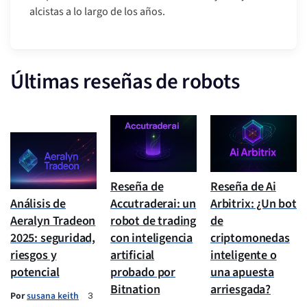
alcistas a lo largo de los años.
Últimas reseñas de robots
Reseña de
Reseña de Ai
Análisis de
Accutraderai: un
Arbitrix: ¿Un bot
Aeralyn Tradeon
robot de trading
de
2025: seguridad,
con inteligencia
criptomonedas
riesgos y
artificial
inteligente o
potencial
probado por
una apuesta
Bitnation
arriesgada?
Por
susana keith
3