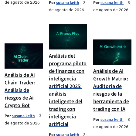
de agosto de 2026
Por
susana keith
Por
susana keith
3
3
de agosto de 2026
de agosto de 2026
Análisis del
programa piloto
de finanzas con
Análisis de Ai
Análisis de Ai
inteligencia
Growth Matrix:
Chain Trader:
artificial 2025:
Auditoría de
Análisis de
análisis
riesgos de la
riesgos de Ai
inteligente del
herramienta de
Crypto Bot
trading con
trading con IA
Por
susana keith
inteligencia
3
Por
susana keith
3
de agosto de 2026
artificial
de agosto de 2026
Por
susana keith
3