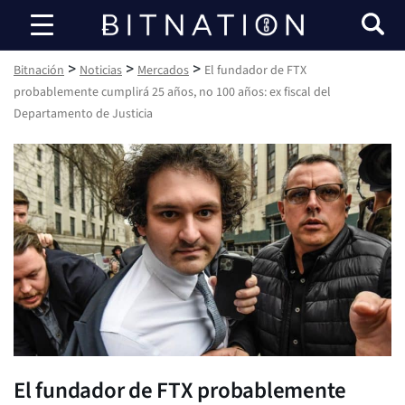
Bitnación
>
>
>
Bitnación
Noticias
Mercados
El fundador de FTX
probablemente cumplirá 25 años, no 100 años: ex fiscal del
Departamento de Justicia
El fundador de FTX probablemente