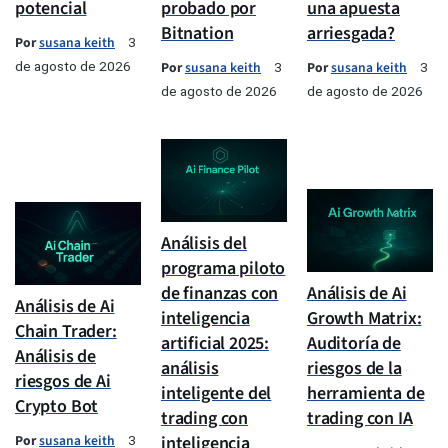
potencial
probado por
una apuesta
Bitnation
arriesgada?
Por
susana keith
3
de agosto de 2026
Por
susana keith
Por
susana keith
3
3
de agosto de 2026
de agosto de 2026
Análisis del
programa piloto
de finanzas con
Análisis de Ai
Análisis de Ai
inteligencia
Growth Matrix:
Chain Trader:
artificial 2025:
Auditoría de
Análisis de
análisis
riesgos de la
riesgos de Ai
inteligente del
herramienta de
Crypto Bot
trading con
trading con IA
Por
susana keith
inteligencia
3