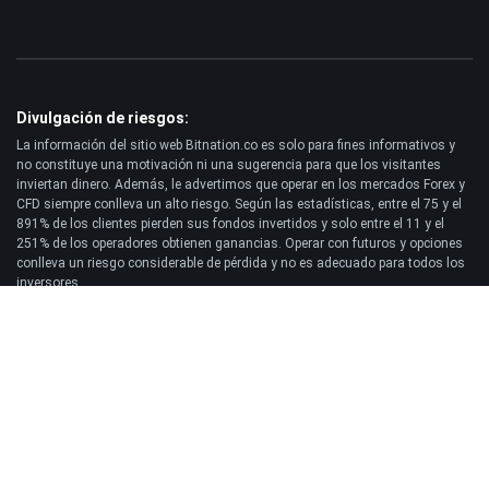
Divulgación de riesgos:
La información del sitio web Bitnation.co es solo para fines informativos y
no constituye una motivación ni una sugerencia para que los visitantes
inviertan dinero. Además, le advertimos que operar en los mercados Forex y
CFD siempre conlleva un alto riesgo. Según las estadísticas, entre el 75 y el
891% de los clientes pierden sus fondos invertidos y solo entre el 11 y el
251% de los operadores obtienen ganancias. Operar con futuros y opciones
conlleva un riesgo considerable de pérdida y no es adecuado para todos los
inversores.
Descargo de responsabilidad:
Bitnation.co no será responsable de las consecuencias de las decisiones
comerciales tomadas por el Cliente y de la posible pérdida de su capital
resultante del uso de este sitio web y la información publicada en él.