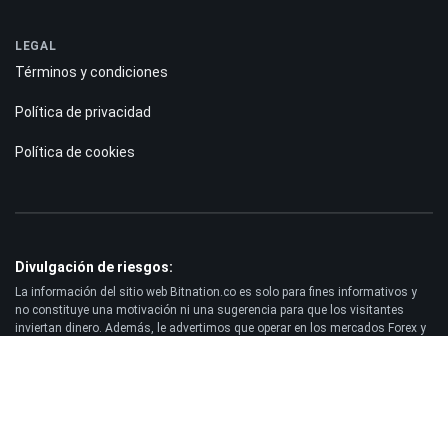
LEGAL
Términos y condiciones
Política de privacidad
Política de cookies
Divulgación de riesgos:
La información del sitio web Bitnation.co es solo para fines informativos y
no constituye una motivación ni una sugerencia para que los visitantes
inviertan dinero. Además, le advertimos que operar en los mercados Forex y
CFD siempre conlleva un alto riesgo. Según las estadísticas, entre el 75 y el
891% de los clientes pierden sus fondos invertidos y solo entre el 11 y el
251% de los operadores obtienen ganancias. Operar con futuros y opciones
conlleva un riesgo considerable de pérdida y no es adecuado para todos los
inversores.