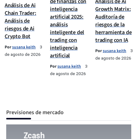
de finanzas con
Análisis de Ai
Análisis de Ai
inteligencia
Growth Matrix:
Chain Trader:
artificial 2025:
Auditoría de
Análisis de
análisis
riesgos de la
riesgos de Ai
inteligente del
herramienta de
Crypto Bot
trading con
trading con IA
Por
susana keith
inteligencia
3
Por
susana keith
3
de agosto de 2026
artificial
de agosto de 2026
Por
susana keith
3
de agosto de 2026
Previsiones de mercado