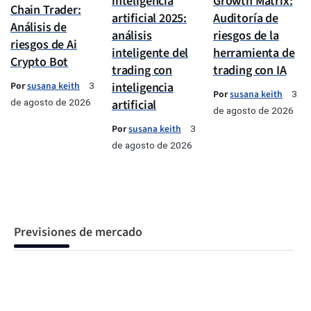
inteligencia
Growth Matrix:
Chain Trader:
artificial 2025:
Auditoría de
Análisis de
análisis
riesgos de la
riesgos de Ai
inteligente del
herramienta de
Crypto Bot
trading con
trading con IA
Por
susana keith
inteligencia
3
Por
susana keith
3
de agosto de 2026
artificial
de agosto de 2026
Por
susana keith
3
de agosto de 2026
Previsiones de mercado