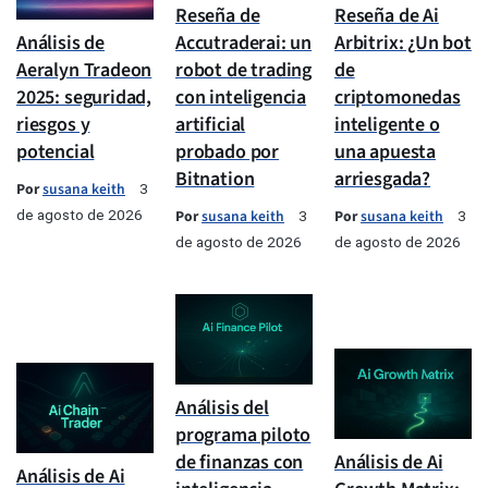
Reseña de
Reseña de Ai
Análisis de
Accutraderai: un
Arbitrix: ¿Un bot
Aeralyn Tradeon
robot de trading
de
2025: seguridad,
con inteligencia
criptomonedas
riesgos y
artificial
inteligente o
potencial
probado por
una apuesta
Bitnation
arriesgada?
Por
susana keith
3
de agosto de 2026
Por
susana keith
Por
susana keith
3
3
de agosto de 2026
de agosto de 2026
Análisis del
programa piloto
de finanzas con
Análisis de Ai
Análisis de Ai