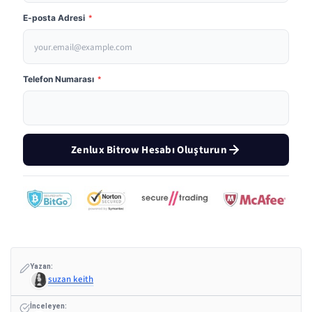
E-posta Adresi
*
Telefon Numarası
*
Zenlux Bitrow Hesabı Oluşturun
Yazan:
suzan keith
İnceleyen: