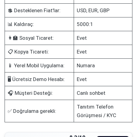
💲 Desteklenen Fiat'lar:
USD, EUR, GBP
📊 Kaldıraç:
5000:1
👩‍🏫 Sosyal Ticaret:
Evet
📋 Kopya Ticareti:
Evet
📱 Yerel Mobil Uygulama:
Numara
🖥️ Ücretsiz Demo Hesabı:
Evet
🎧 Müşteri Desteği:
Canlı sohbet
Tanıtım Telefon
✅ Doğrulama gerekli:
Görüşmesi / KYC