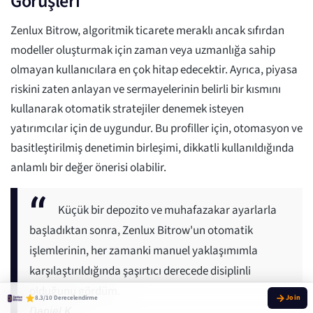
Görüşleri
Zenlux Bitrow, algoritmik ticarete meraklı ancak sıfırdan
modeller oluşturmak için zaman veya uzmanlığa sahip
olmayan kullanıcılara en çok hitap edecektir. Ayrıca, piyasa
riskini zaten anlayan ve sermayelerinin belirli bir kısmını
kullanarak otomatik stratejiler denemek isteyen
yatırımcılar için de uygundur. Bu profiller için, otomasyon ve
basitleştirilmiş denetimin birleşimi, dikkatli kullanıldığında
anlamlı bir değer önerisi olabilir.
Küçük bir depozito ve muhafazakar ayarlarla
başladıktan sonra, Zenlux Bitrow'un otomatik
işlemlerinin, her zamanki manuel yaklaşımımla
karşılaştırıldığında şaşırtıcı derecede disiplinli
olduğunu gördüm.
8.3/10 Derecelendirme
Daniel K.