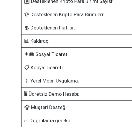
#️⃣ Desteklenen Kripto Para Birimi Sayısı:
💱 Desteklenen Kripto Para Birimleri:
💲 Desteklenen Fiat'lar:
📊 Kaldıraç:
👩‍🏫 Sosyal Ticaret:
📋 Kopya Ticareti:
📱 Yerel Mobil Uygulama:
🖥️ Ücretsiz Demo Hesabı:
🎧 Müşteri Desteği:
✅ Doğrulama gerekli: