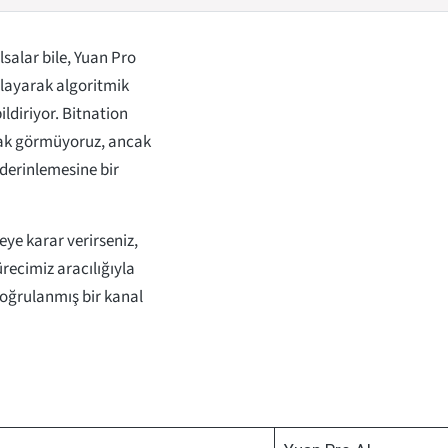
salar bile, Yuan Pro
ğlayarak algoritmik
ldiriyor. Bitnation
larak görmüyoruz, ancak
 derinlemesine bir
ye karar verirseniz,
ecimiz aracılığıyla
 doğrulanmış bir kanal