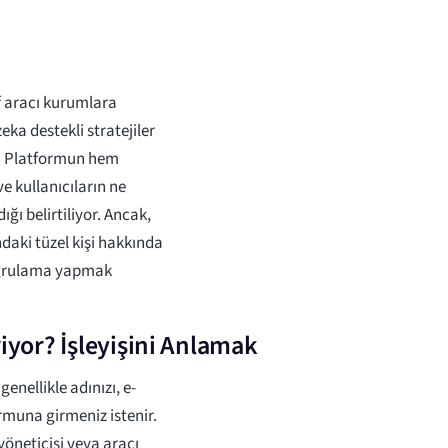
f aracı kurumlara
ka destekli stratejiler
r. Platformun hem
e kullanıcıların ne
ğı belirtiliyor. Ancak,
ndaki tüzel kişi hakkında
doğrulama yapmak
iyor? İşleyişini Anlamak
enellikle adınızı, e-
ormuna girmeniz istenir.
yöneticisi veya aracı