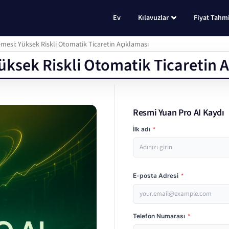
Ev
Kılavuzlar
Fiyat Tahmi
emesi: Yüksek Riskli Otomatik Ticaretin Açıklaması
Yüksek Riskli Otomatik Ticaretin 
Resmi Yuan Pro AI Kaydı
İlk adı
*
E-posta Adresi
*
Telefon Numarası
*