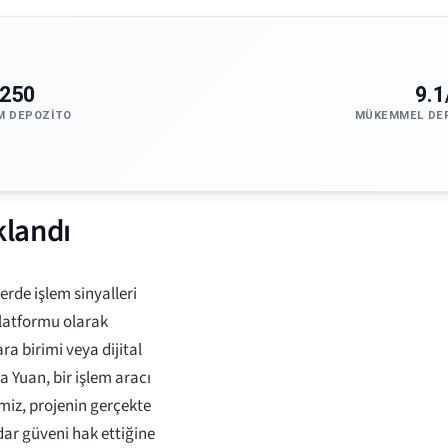
250
9.1
M DEPOZITO
MÜKEMMEL DE
klandı
erde işlem sinyalleri
platformu olarak
ra birimi veya dijital
 Yuan, bir işlem aracı
emiz, projenin gerçekte
ar güveni hak ettiğine