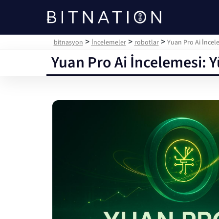
bitnasyon
>
>
>
bitnasyon
İncelemeler
robotlar
Yuan Pro Ai İncel
Yuan Pro Ai İncelemesi: 