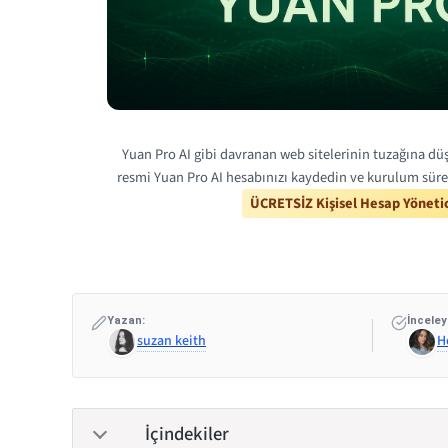
Yuan Pro AI gibi davranan web sitelerinin tuzağına düş
resmi Yuan Pro AI hesabınızı kaydedin ve kurulum süre
ÜCRETSİZ Kişisel Hesap Yönetic
Yazan:
İnceley
suzan keith
H
İçindekiler