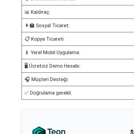
📊 Kaldıraç:
👩‍🏫 Sosyal Ticaret:
📋 Kopya Ticareti:
📱 Yerel Mobil Uygulama:
🖥️ Ücretsiz Demo Hesabı:
🎧 Müşteri Desteği:
✅ Doğrulama gerekli:
$