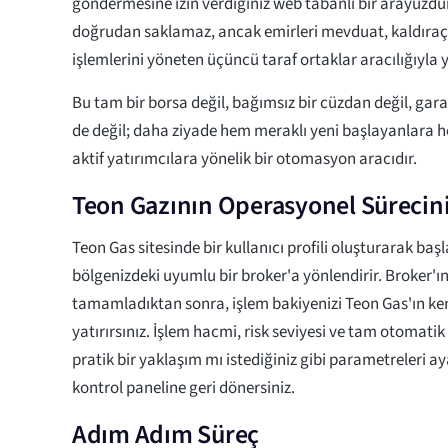
göndermesine izin verdiğiniz web tabanlı bir arayüzdür.
doğrudan saklamaz, ancak emirleri mevduat, kaldıraç
işlemlerini yöneten üçüncü taraf ortaklar aracılığıyla y
Bu tam bir borsa değil, bağımsız bir cüzdan değil, garan
de değil; daha ziyade hem meraklı yeni başlayanlara h
aktif yatırımcılara yönelik bir otomasyon aracıdır.
Teon Gazının Operasyonel Sürecin
Teon Gas sitesinde bir kullanıcı profili oluşturarak başl
bölgenizdeki uyumlu bir broker'a yönlendirir. Broker'ın
tamamladıktan sonra, işlem bakiyenizi Teon Gas'ın ken
yatırırsınız. İşlem hacmi, risk seviyesi ve tam otomati
pratik bir yaklaşım mı istediğiniz gibi parametreleri 
kontrol paneline geri dönersiniz.
Adım Adım Süreç