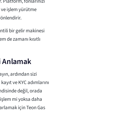
 Platform, fonlarınızı
 ve işlem yürütme
önlendirir.
tili bir gelir makinesi
em de zamanı kısıtlı
i Anlamak
ayın, ardından sizi
 kayıt ve KYC adımlarını
disinde değil, orada
k işlem mi yoksa daha
ayarlamak için Teon Gas