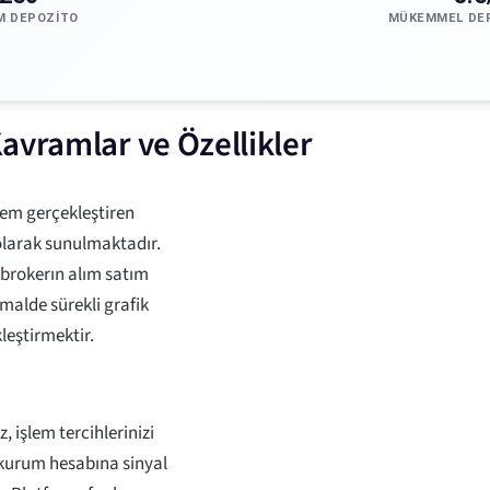
M DEPOZITO
MÜKEMMEL DE
avramlar ve Özellikler
lem gerçekleştiren
 olarak sunulmaktadır.
e brokerın alım satım
malde sürekli grafik
leştirmektir.
, işlem tercihlerinizi
ı kurum hesabına sinyal