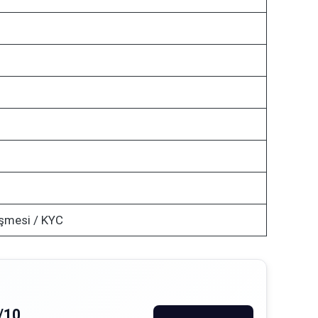
şmesi / KYC
/10