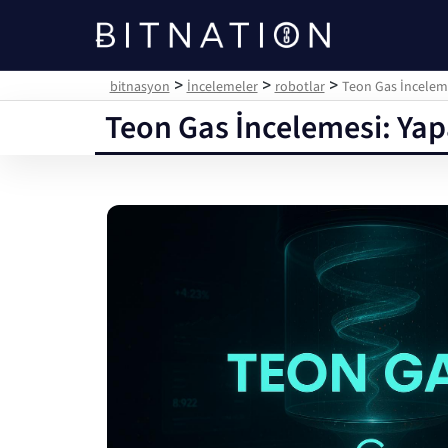
bitnasyon
>
>
>
bitnasyon
İncelemeler
robotlar
Teon Gas İnceleme
Teon Gas İncelemesi: Yapa