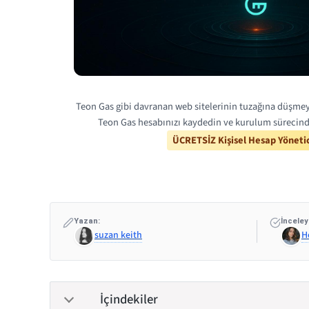
Teon Gas gibi davranan web sitelerinin tuzağına düşmeyi
Teon Gas hesabınızı kaydedin ve kurulum sürecinde
ÜCRETSİZ Kişisel Hesap Yönetic
Yazan:
İnceley
suzan keith
H
İçindekiler