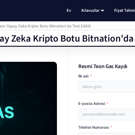
Ev
Kılavuzlar
Fiyat Tahmi
si: Yapay Zeka Kripto Botu Bitnation'da Test Edildi
y Zeka Kripto Botu Bitnation'da 
Resmi Teon Gas Kaydı
İlk adı
*
E-posta Adresi
*
Telefon Numarası
*